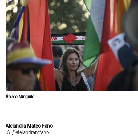
Álvaro Minguito
Alejandra Mateo Fano
IG
@alejandramfano