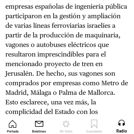
empresas españolas de ingeniería pública
participaron en la gestión y ampliación
de varias líneas ferroviarias israelíes a
partir de la producción de maquinaria,
vagones o autobuses eléctricos que
resultaron imprescindibles para el
mencionado proyecto de tren en
Jerusalén. De hecho, sus vagones son
comprados por empresas como Metro de
Madrid, Málaga o Palma de Mallorca.
Esto esclarece, una vez más, la
complicidad del Estado con los
responsables de los crímenes perpetrados
en la Franja.
Radio
Portada
Boletines
Mi Salto
Guardados
Revista