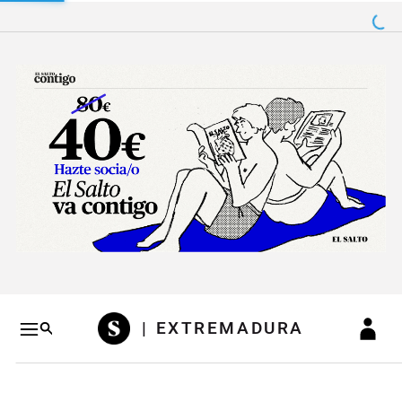
Salto a contenido
Salto a navegación
Conteni
| EXTREMADURA