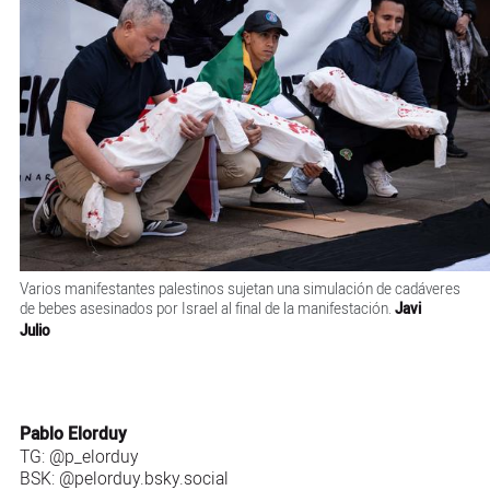
Varios manifestantes palestinos sujetan una simulación de cadáveres
de bebes asesinados por Israel al final de la manifestación.
Javi
Julio
Pablo Elorduy
TG:
@p_elorduy
BSK:
@pelorduy.bsky.social