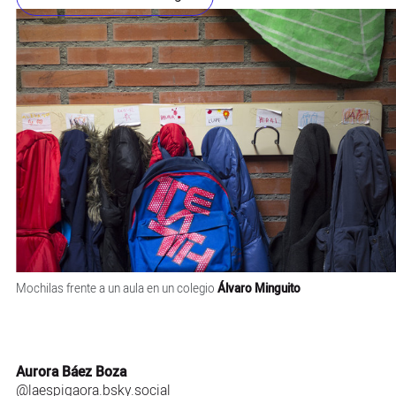
Mochilas frente a un aula en un colegio
Álvaro Minguito
Aurora Báez Boza
@laespigaora.bsky.social