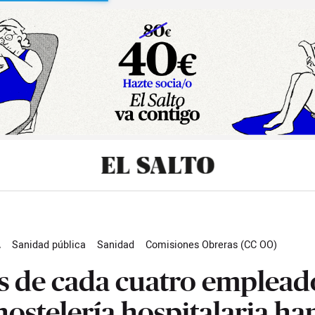
sibilidad
L
Sanidad pública
Sanidad
Comisiones Obreras (CC OO)
ad laboral
Enfermedades laborales
Salud laboral
Actualidad
s de cada cuatro emplead
hostelería hospitalaria ha