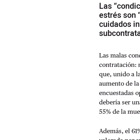
Las “condic
estrés son 
cuidados in
subcontrat
Las malas con
contratación: 
que, unido a la
aumento de la 
encuestadas op
debería ser u
55% de la mue
Además, el 61%