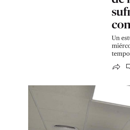
suf
con
Un est
miérco
tempor