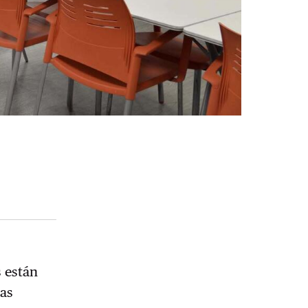
s están
nas