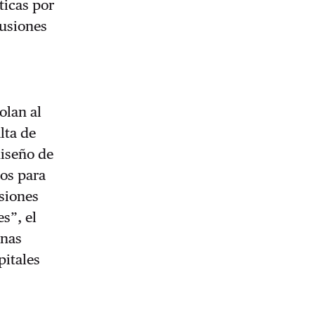
icas por
lusiones
olan al
lta de
diseño de
dos para
siones
s”, el
onas
pitales