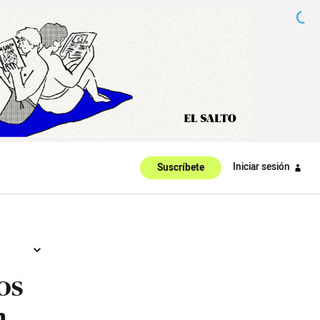
Iniciar sesión
Suscríbete
os
n