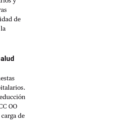
rios y
ras
lidad de
 la
salud
uestas
italarios.
 reducción
 CC OO
 carga de