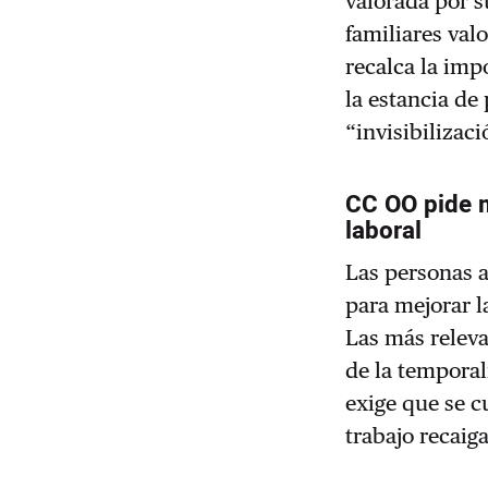
valorada por s
familiares va
recalca la imp
la estancia de
“invisibilizaci
CC OO pide m
laboral
Las personas 
para mejorar l
Las más releva
de la tempora
exige que se c
trabajo recaig