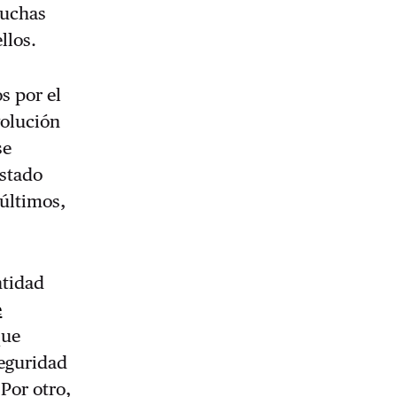
muchas
llos.
s por el
volución
se
Estado
últimos,
ntidad
e
que
Seguridad
 Por otro,