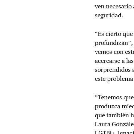
ven necesario 
seguridad.
“Es cierto que
profundizan”, 
vemos con esta
acercarse a l
sorprendidos a
este problema 
“Tenemos que 
produzca miedo
que también ha
Laura González
LGTBI+, Ignac