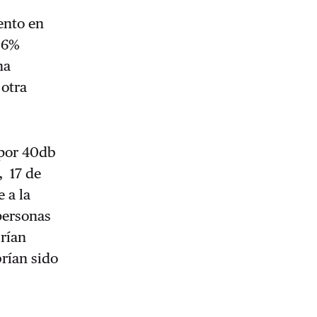
ento en
8,6%
ha
 otra
por 40db
, 17 de
 a la
personas
rían
rían sido