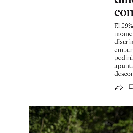
con
El 29%
moment
discri
embar
pedirá
apunta
descon