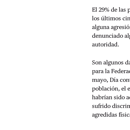
El 29% de las
los últimos ci
alguna agresio
denunciado alg
autoridad.
Son algunos d
para la Federa
mayo, Día cont
población, el 
habrían sido 
sufrido discri
agredidas físi