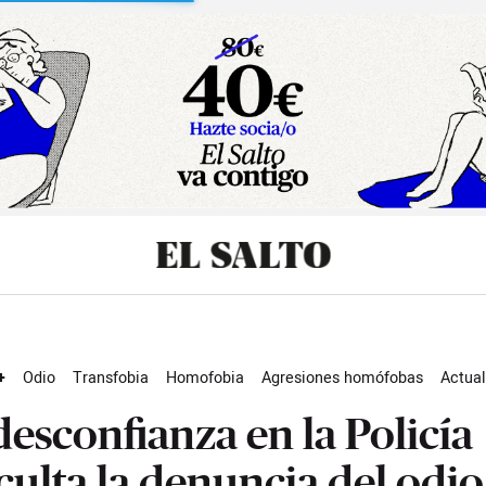
sibilidad
+
Odio
Transfobia
Homofobia
Agresiones homófobas
Actual
desconfianza en la Policía
iculta la denuncia del odio