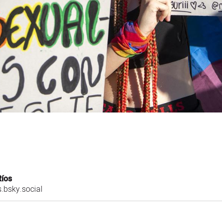
Ríos
.bsky.social