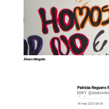
Álvaro Minguito
Patricia Reguero 
BSKY:
@desbordes
IG:
@des_bordes
18 may 2023 06:00