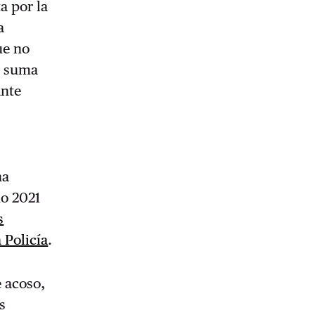
a por la
a
ue no
+ suma
ante
s
na
ño 2021
s
 Policía
.
e acoso,
s