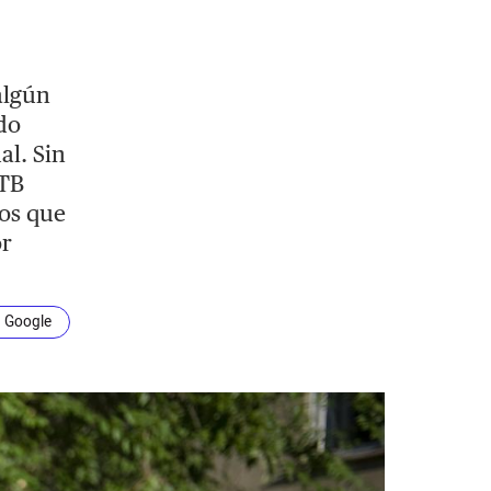
algún
do
al. Sin
GTB
tos que
or
n Google