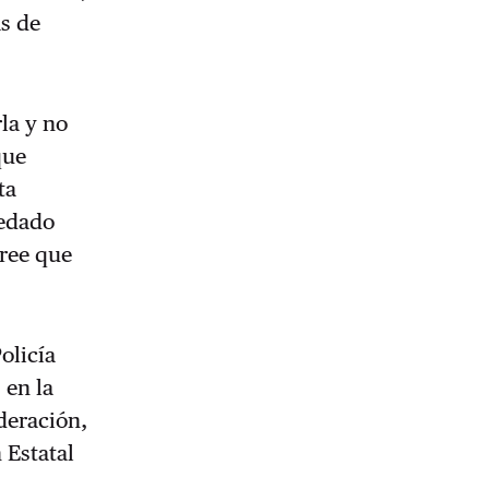
as de
la y no
que
ta
uedado
cree que
olicía
 en la
deración,
 Estatal