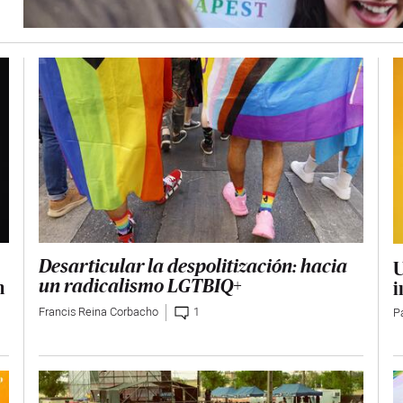
U
Desarticular la despolitización: hacia
n
i
un radicalismo LGTBIQ+
Francis Reina Corbacho
1
P