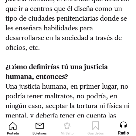
que ir a centros que él diseña como un
tipo de ciudades penitenciarias donde se
les enseñara habilidades para
desarrollarse en la sociedad a través de
oficios, etc.
¿Cómo definirías tú una justicia
humana, entonces?
Una justicia humana, en primer lugar, no
podría tener maltratos, no podría, en
ningún caso, aceptar la tortura ni física ni
mental, y debería tener en cuenta las
consecuencias a largo plazo del encierro
Radio
Portada
Boletines
Mi Salto
Guardados
Revista
sobre una persona. Se ha podido