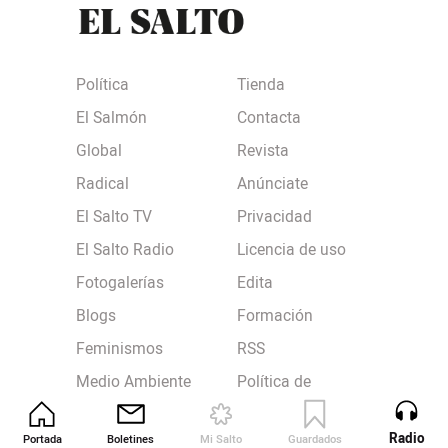
Política
Tienda
El Salmón
Contacta
Global
Revista
Radical
Anúnciate
El Salto TV
Privacidad
El Salto Radio
Licencia de uso
Fotogalerías
Edita
Blogs
Formación
Feminismos
RSS
Medio Ambiente
Política de
privacidad
Derechos sociales
Política de cookies
Radio
Portada
Boletines
Mi Salto
Guardados
Revista
Solo para socias