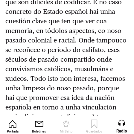
que son difíciles de codificar. E no caso
concreto do Estado español hai unha
cuestión clave que ten que ver coa
memoria, en tódolos aspectos, co noso
pasado colonial e racial. Onde tampouco
se recoñece o período do califato, eses
séculos de pasado compartido onde
conviviamos católicos, musulmáns e
xudeos. Todo isto non interesa, facemos
unha limpeza do noso pasado, porque
hai que promover esa idea da nación
española en torno a unha vinculación
moi relixiosa co catolicismo. Isto serve
para explicar ese auxe dos discursos
Radio
Portada
Boletines
Mi Salto
Guardados
Revista