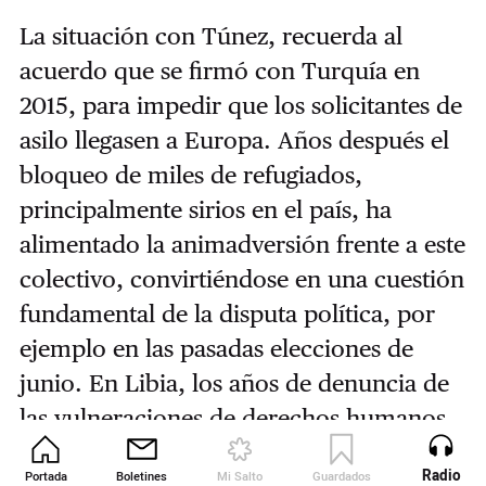
La situación con Túnez, recuerda al
acuerdo que se firmó con Turquía en
2015, para impedir que los solicitantes de
asilo llegasen a Europa. Años después el
bloqueo de miles de refugiados,
principalmente sirios en el país, ha
alimentado la animadversión frente a este
colectivo, convirtiéndose en una cuestión
fundamental de la disputa política, por
ejemplo en las pasadas elecciones de
junio. En Libia, los años de denuncia de
las vulneraciones de derechos humanos
que se dan en el país en su afán de
Radio
Portada
Boletines
Mi Salto
Guardados
Revista