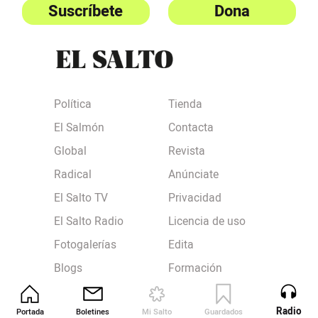
Suscríbete
Dona
Política
Tienda
El Salmón
Contacta
Global
Revista
Radical
Anúnciate
El Salto TV
Privacidad
El Salto Radio
Licencia de uso
Fotogalerías
Edita
Blogs
Formación
Feminismos
RSS
Radio
Portada
Boletines
Mi Salto
Guardados
Revista
Medio Ambiente
Política de