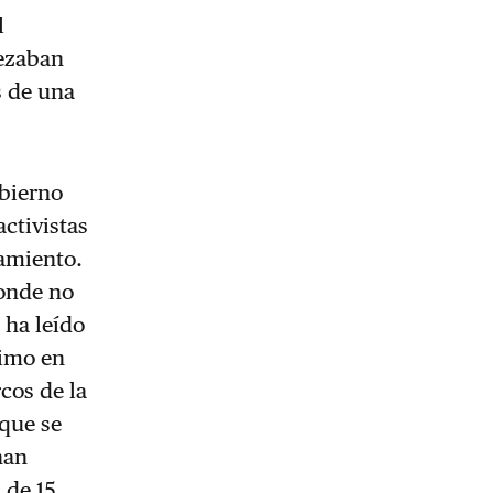
l
rezaban
s de una
.
obierno
ctivistas
amiento.
donde no
 ha leído
timo en
rcos de la
 que se
han
 de 15