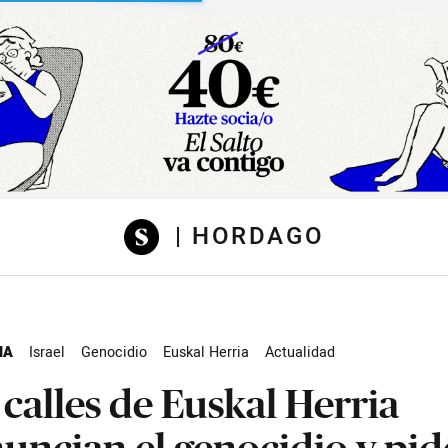
sibilidad
| HORDAGO
NA
Israel
Genocidio
Euskal Herria
Actualidad
 calles de Euskal Herria
uncian el genocidio y pi