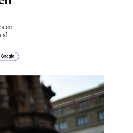
es en
 al
n Google