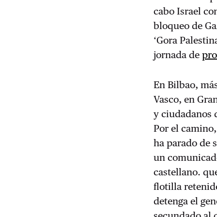
cabo Israel co
bloqueo de Ga
‘Gora Palestin
jornada de
pro
En Bilbao, má
Vasco, en Gran
y ciudadanos 
Por el camino,
ha parado de s
un comunicado
castellano. que
flotilla reteni
detenga el gen
secundado al 