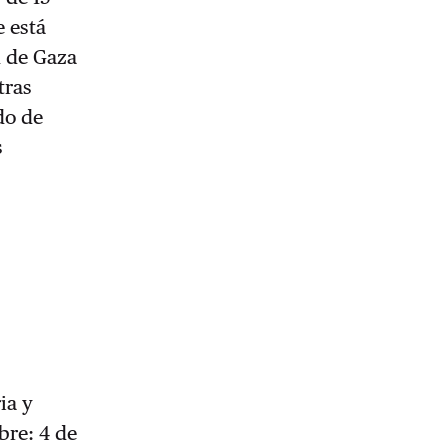
e está
d de Gaza
tras
do de
s
ia y
bre: 4 de