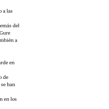
 a las
demás del
‘Gure
ambién a
arde en
o de
y se han
n en los