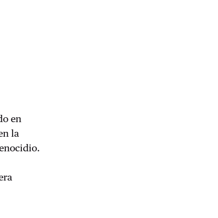
do en
en la
enocidio.
era