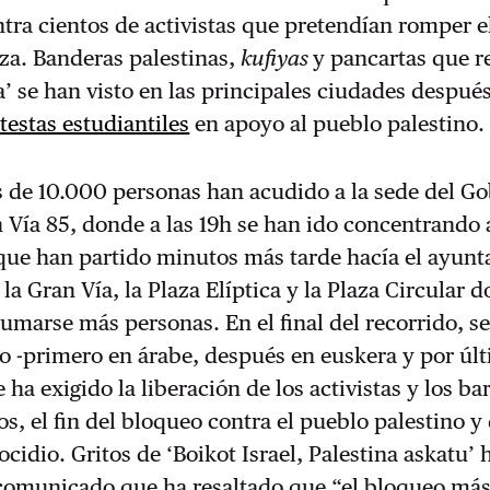
ntra cientos de activistas que pretendían romper e
za. Banderas palestinas,
kufiyas
y pancartas que 
a’ se han visto en las principales ciudades despué
testas estudiantiles
en apoyo al pueblo palestino
s de 10.000 personas han acudido a la sede del G
 Vía 85, donde a las 19h se han ido concentrando a
que han partido minutos más tarde hacía el ayunt
 la Gran Vía, la Plaza Elíptica y la Plaza Circular 
umarse más personas. En el final del recorrido, se
 -primero en árabe, después en euskera y por úl
 ha exigido la liberación de los activistas y los ba
dos, el fin del bloqueo contra el pueblo palestino y
ocidio. Gritos de ‘Boikot Israel, Palestina askatu’ 
comunicado que ha resaltado que “el bloqueo más