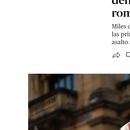
rom
Miles 
las pr
asalto 