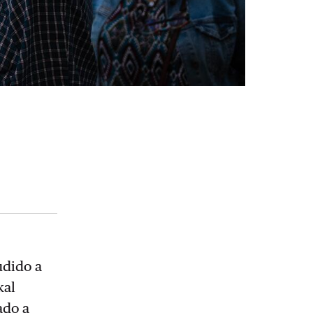
udido a
kal
ado a