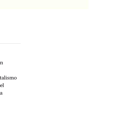
on
italismo
el
la