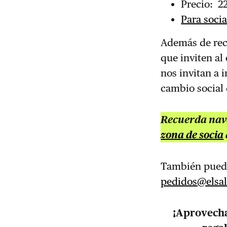
Precio: 2
Para socia
Además de rec
que inviten a
nos invitan a 
cambio social 
Recuerda nave
zona de socia
También puede
pedidos@elsal
¡Aprovecha