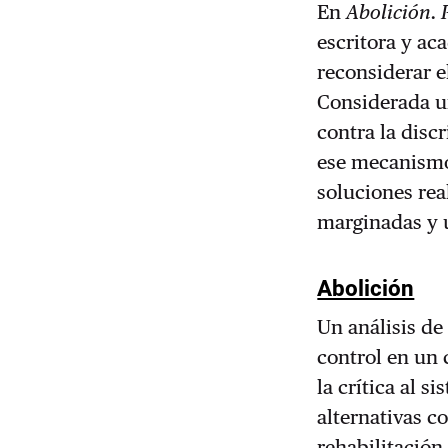
En
Abolición. 
escritora y a
reconsiderar e
Considerada u
contra la disc
ese mecanismo 
soluciones rea
marginadas y u
Abolición
Un análisis de
control en un 
la crítica al s
alternativas c
rehabilitación