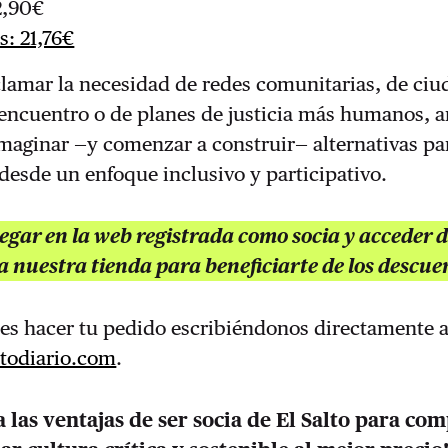
2,90€
s: 21,76€
lamar la necesidad de redes comunitarias, de ciu
l encuentro o de planes de justicia más humanos,
imaginar —y comenzar a construir— alternativas pa
desde un enfoque inclusivo y participativo.
gar en la web registrada como socia y acceder d
a nuestra tienda para beneficiarte de los descue
s hacer tu pedido escribiéndonos directamente 
todiario.com
.
 las ventajas de ser socia de El Salto para co