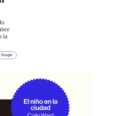
do
mbre
n la
n Google