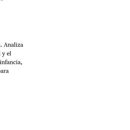
a. Analiza
 y el
infancia,
para