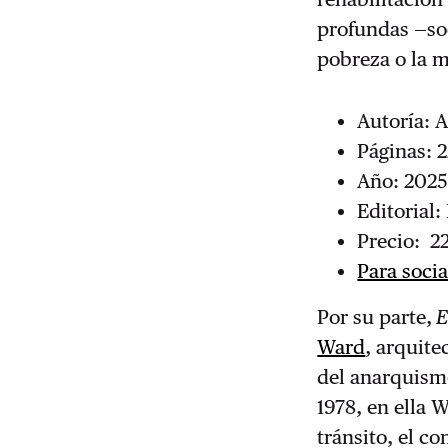
profundas —soc
pobreza o la m
Autoría: A
Páginas: 
Año: 202
Editorial:
Precio: 2
Para soci
Por su parte,
E
Ward
, arquite
del anarquismo
1978, en ella 
tránsito, el co