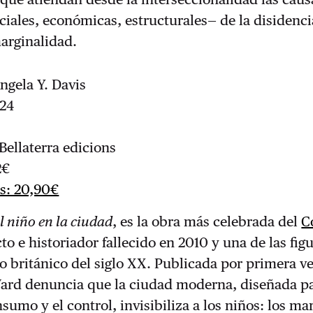
iales, económicas, estructurales— de la disidencia
arginalidad.
ngela Y. Davis
224
5
 Bellaterra edicions
2€
as: 20,90€
l niño en la ciudad
, es la obra más celebrada del
C
cto e historiador fallecido en 2010 y una de las fig
 británico del siglo XX. Publicada por primera v
Ward denuncia que la ciudad moderna, diseñada pa
nsumo y el control, invisibiliza a los niños: los ma