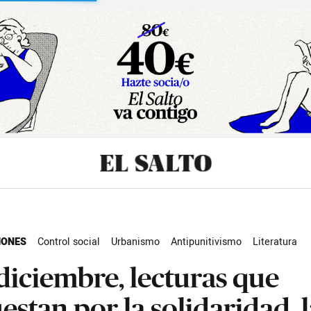
sibilidad
IONES
Control social
Urbanismo
Antipunitivismo
Literatura
 socias
diciembre, lecturas que
estan por la solidaridad, l