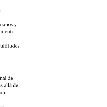
,
e
umanos y
amiento —
ultitudes
onal de
s allá de
uir
as