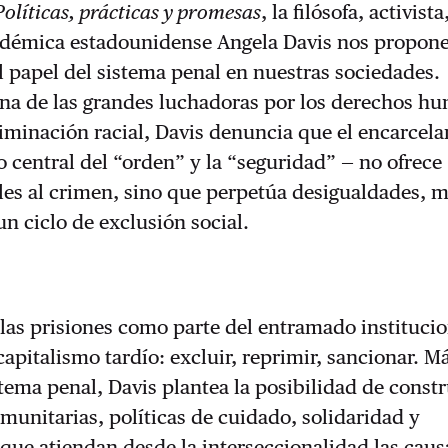
Políticas, prácticas y promesas
, la filósofa, activista
cadémica estadounidense Angela Davis nos propon
l papel del sistema penal en nuestras sociedades.
na de las grandes luchadoras por los derechos h
riminación racial, Davis denuncia que el encarcel
central del “orden” y la “seguridad” — no ofrece
les al crimen, sino que perpetúa desigualdades, m
n ciclo de exclusión social.
 las prisiones como parte del entramado instituci
capitalismo tardío: excluir, reprimir, sancionar. Má
istema penal, Davis plantea la posibilidad de constr
omunitarias, políticas de cuidado, solidaridad y
 que atiendan desde la interseccionalidad las caus