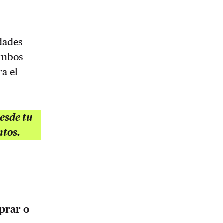
dades
 ambos
ra el
esde tu
ntos.
a
mprar o