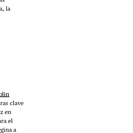
, la
olin
uras clave
ez en
ra el
rgina a