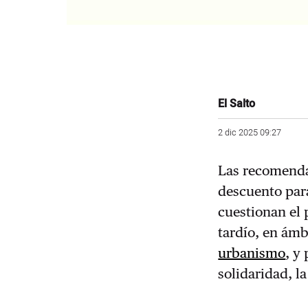
El Salto
2 dic 2025 09:27
Las recomenda
descuento para
cuestionan el 
tardío, en ámb
urbanismo
, y
solidaridad, la