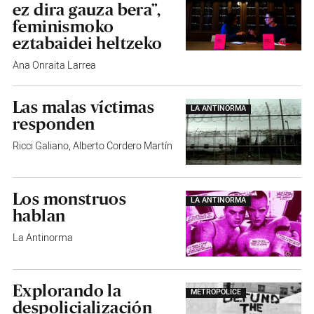
ez dira gauza bera”,
feminismoko
eztabaidei heltzeko
Ana Onraita Larrea
Las malas víctimas
LA ANTINORMA
responden
Ricci Galiano
,
Alberto Cordero Martín
Los monstruos
LA ANTINORMA
hablan
La Antinorma
Explorando la
METROPOLICE
despolicialización