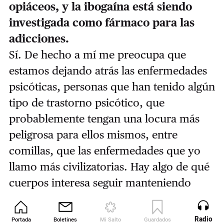
opiáceos, y la ibogaína está siendo
investigada como fármaco para las
adicciones.
Sí. De hecho a mí me preocupa que
estamos dejando atrás las enfermedades
psicóticas, personas que han tenido algún
tipo de trastorno psicótico, que
probablemente tengan una locura más
peligrosa para ellos mismos, entre
comillas, que las enfermedades que yo
llamo más civilizatorias. Hay algo de qué
cuerpos interesa seguir manteniendo
productivos, lo que dice mucho de
nuestra sociedad. En Estados Unidos
Radio
Portada
Boletines
Mi Salto
Guardados
Revista