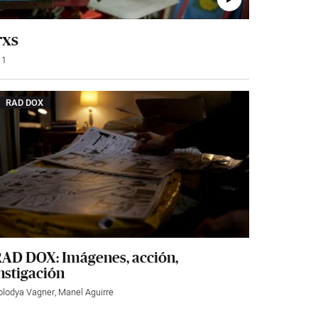
rxs
1
RAD DOX
AD DOX: Imágenes, acción,
nstigación
olodya Vagner
,
Manel Aguirre