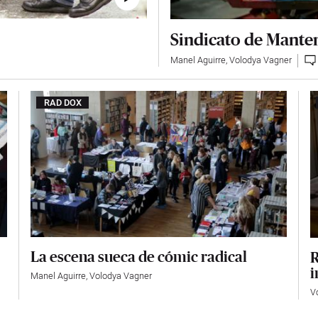
Sindicato de Mante
Manel Aguirre
,
Volodya Vagner
RAD DOX
La escena sueca de cómic radical
R
i
Manel Aguirre
,
Volodya Vagner
V