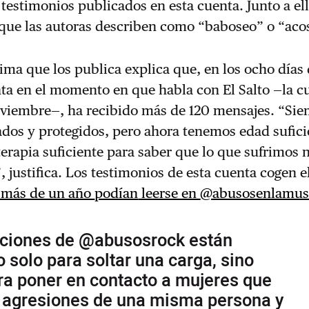
 testimonios publicados en esta cuenta. Junto a ell
que las autoras describen como “baboseo” o “aco
ma que los publica explica que, en los ocho días 
nta en el momento en que habla con El Salto —la c
noviembre—, ha recibido más de 120 mensajes.
“Sie
dos y protegidos, pero ahora tenemos edad sufici
rapia suficiente para saber que lo que sufrimos 
, justifica. Los testimonios de esta cuenta cogen el
 más de un año
podían
leerse en
@abusosenlamus
aciones de @abusosrock están
o solo para soltar una carga, sino
ra poner en contacto a mujeres que
o agresiones de una misma persona y