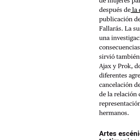
de mujeres par
después de
la 
publicación de
Fallarás.
La su
una investigac
consecuencias 
sirvió también
Ajax y Prok, 
diferentes agr
cancelación de
de la relación
representación
hermanos.
Artes escéni