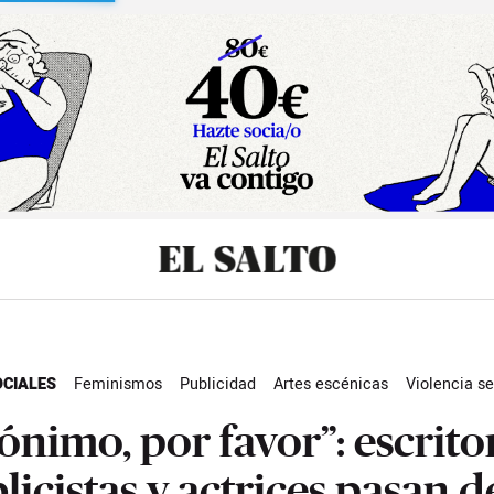
sibilidad
OCIALES
Feminismos
Publicidad
Artes escénicas
Violencia se
 machista
Actualidad
ónimo, por favor”: escrito
licistas y actrices pasan d