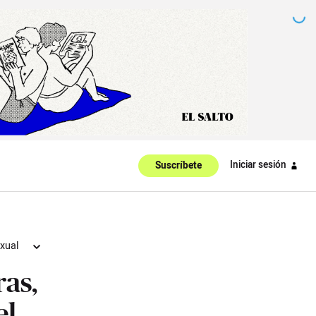
Iniciar sesión
Suscríbete
xual
ras,
el