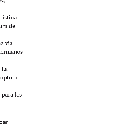
s,
ristina
ura de
a vía
 hermanos
e
. La
ruptura
 para los
car