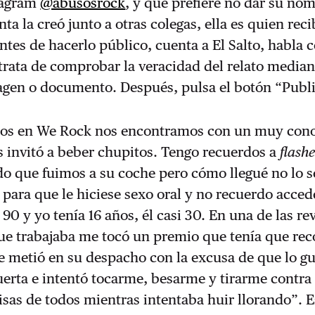
tagram
@abusosrock
, y que prefiere no dar su no
a la creó junto a otras colegas, ella es quien reci
ntes de hacerlo público, cuenta a El Salto, habla 
 trata de comprobar la veracidad del relato media
agen o documento. Después, pulsa el botón “Publi
os en We Rock nos encontramos con un muy con
os invitó a beber chupitos. Tengo recuerdos a
flash
o que fuimos a su coche pero cómo llegué no lo s
o para que le hiciese sexo oral y no recuerdo acced
90 y yo tenía 16 años, él casi 30. En una de las re
ue trabajaba me tocó un premio que tenía que rec
Me metió en su despacho con la excusa de que lo g
 puerta e intentó tocarme, besarme y tirarme contra
isas de todos mientras intentaba huir llorando”. 