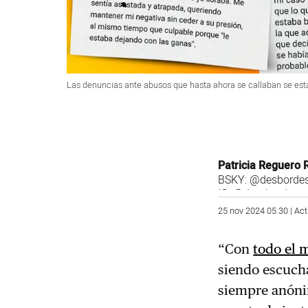
Las denuncias ante abusos que hasta ahora se callaban se est
Patricia Reguero 
BSKY:
@desbordes
IG:
@des_bordes
25 nov 2024 05:30 | Ac
“Con
todo el 
siendo escucha
siempre anónim