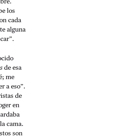
mbre.
be los
con cada
nte alguna
car”.
ocido
es
de esa
é; me
er a eso”.
vistas de
oger en
uardaba
 la cama.
Estos son