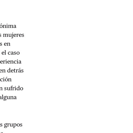
nónima
s mujeres
s en
 el caso
periencia
en detrás
ación
n sufrido
 alguna
os grupos