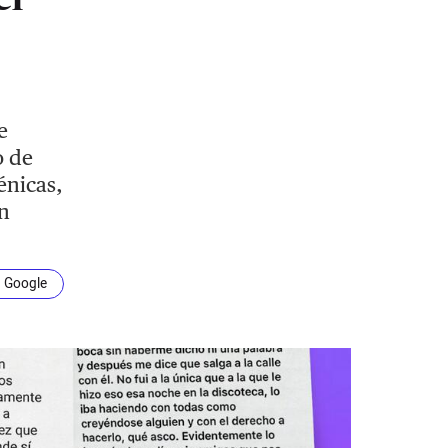
e
o de
énicas,
an
n Google