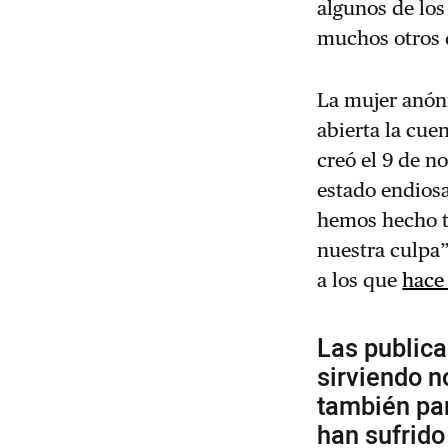
algunos de los
muchos otros 
La mujer anóni
abierta la cue
creó el 9 de 
estado endiosa
hemos hecho te
nuestra culpa”
a los que
hace
Las public
sirviendo n
también pa
han sufrid