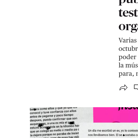
tes
org
Varias
octubr
poder 
la mús
para, 