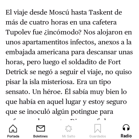
El viaje desde Moscú hasta Taskent de
más de cuatro horas en una cafetera
Tupolev fue ¿incómodo? Nos alojaron en
unos apartamentitos infectos, anexos a la
embajada americana para descansar unas
horas, pero luego el soldadito de Fort
Detrick se negó a seguir el viaje, no quiso
pisar la isla misteriosa. Era un tipo
sensato. Un héroe. Él sabía muy bien lo
que había en aquel lugar y estoy seguro
que se inoculó algún potingue para
enfermar de pronto. Diarrea, fiebre,
deshidratación. Se metió en la cama
Radio
Portada
Boletines
Mi Salto
Guardados
Revista