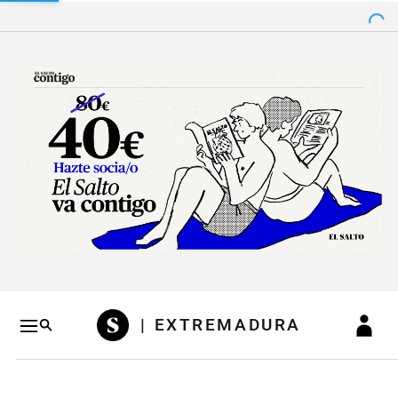
Salto a contenido
Salto a navegación
Conteni
| EXTREMADURA