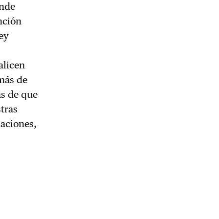
onde
nción
ey
alicen
 más de
ás de que
tras
naciones,