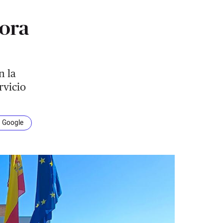
sora
n la
rvicio
n Google