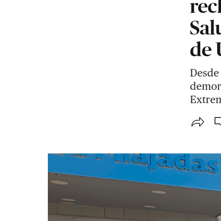
rec
Sal
de 
Desde 
demora
Extrem