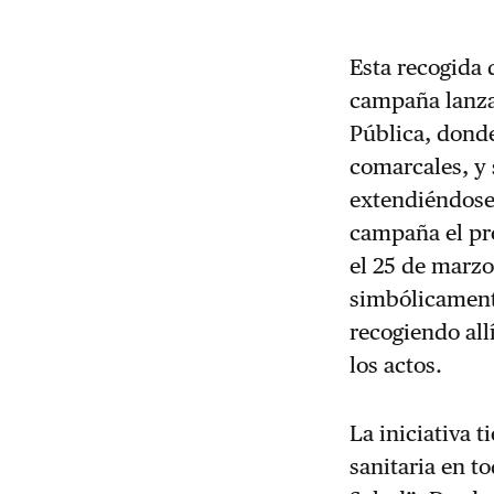
Esta recogida 
campaña lanza
Pública, donde
comarcales, y 
extendiéndose 
campaña el pró
el 25 de marz
simbólicamente
recogiendo all
los actos.
La iniciativa 
sanitaria en t