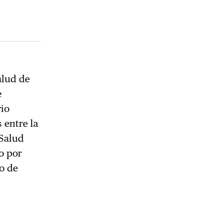
alud de
e
rio
 entre la
 Salud
o por
o de