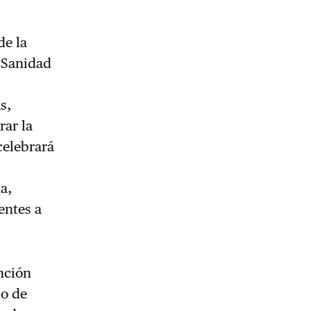
de la
 Sanidad
s,
rar la
celebrará
a,
entes a
ención
ño de