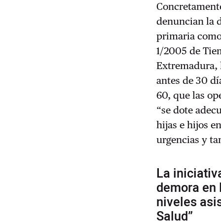
Concretamente
denuncian la d
primaria como 
1/2005 de Tie
Extremadura, l
antes de 30 dí
60, que las o
“se dote adecu
hijas e hijos 
urgencias y ta
La iniciati
demora en l
niveles asi
Salud”