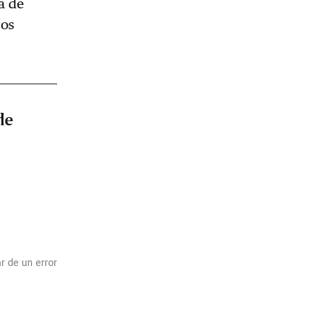
a de
los
de
r de un error