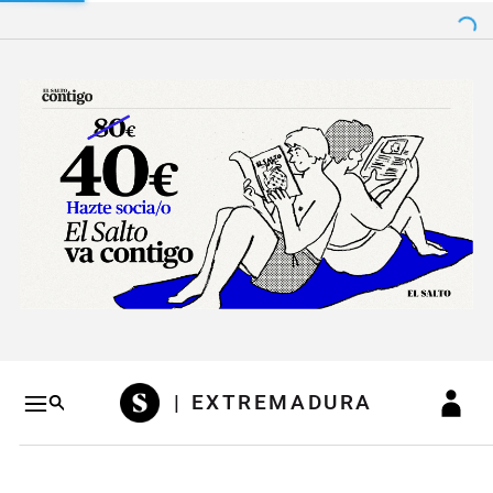
Salto a contenido
Salto a navegación
Conteni
| EXTREMADURA