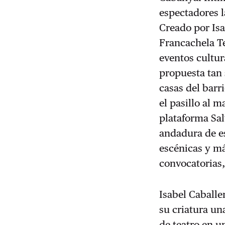
espectadores l
Creado por Isa
Francachela Te
eventos cultu
propuesta tan 
casas del barr
el pasillo al 
plataforma Sa
andadura de es
escénicas y má
convocatorias,
Isabel Caballe
su criatura un
de teatro en u