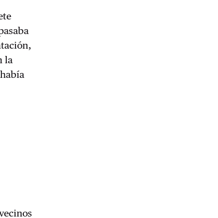
ete
 pasaba
ntación,
 la
 había
 vecinos