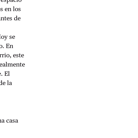
s en los
antes de
Hoy se
o. En
rio, este
realmente
. El
de la
na casa