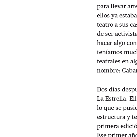
para llevar art
ellos ya estab
teatro a sus c
de ser activis
hacer algo con
teníamos much
teatrales en a
nombre: Caban
Dos días despu
La Estrella. E
lo que se pusi
estructura y te
primera edici
Ese primer año