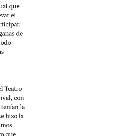
gual que
var el
ticipar,
 ganas de
 todo
as
l
l Teatro
nyal, con
tenían la
se hizo la
namos.
ro que