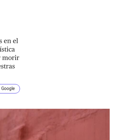
 en el
ística
r morir
estras
n Google