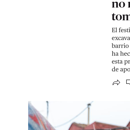
no 
tom
El fes
excava
barrio
ha hec
esta p
de apo