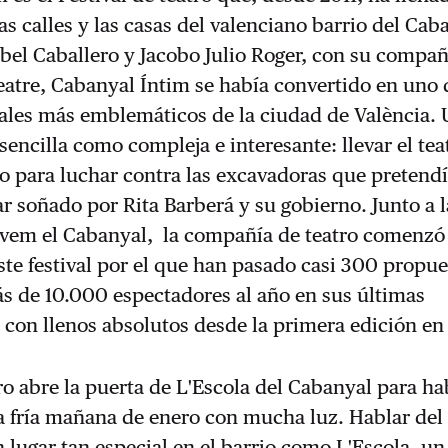
as calles y las casas del valenciano barrio del Cab
bel Caballero y Jacobo Julio Roger, con su compañ
atre, Cabanyal Íntim se había convertido en uno 
rales más emblemáticos de la ciudad de València.
sencilla como compleja e interesante: llevar el teat
io para luchar contra las excavadoras que pretend
mar soñado por Rita Barberá y su gobierno. Junto a l
lvem el Cabanyal, la compañía de teatro comenzó 
te festival por el que han pasado casi 300 propue
s de 10.000 espectadores al año en sus últimas
 con llenos absolutos desde la primera edición en 
ro abre la puerta de L'Escola del Cabanyal para ha
a fría mañana de enero con mucha luz. Hablar del 
n lugar tan especial en el barrio como L'Escola, un