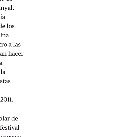
anyal.
ía
de los
 Una
ro a las
ían hacer
a
la
stas
2011.
blar de
festival
 espacio