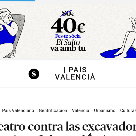
sibilidad
| PAÍS
VALENCIÀ
País Valenciano
Gentrificación
València
Urbanismo
Cultura
tura
Radical Magazine
teatro contra las excavado