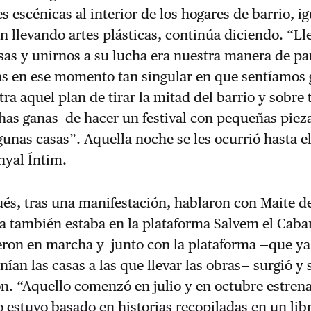
es escénicas al interior de los hogares de barrio, i
an llevando artes plásticas, continúa diciendo. “Lle
asas y unirnos a su lucha era nuestra manera de par
tas en ese momento tan singular en que sentíamos
tra aquel plan de tirar la mitad del barrio y sobre
as ganas de hacer un festival con pequeñas piez
lgunas casas”. Aquella noche se les ocurrió hasta e
yal Íntim.
és, tras una manifestación, hablaron con Maite de
lla también estaba en la plataforma Salvem el Caba
eron en marcha y junto con la plataforma —que ya 
nían las casas a las que llevar las obras— surgió y 
ón. “Aquello comenzó en julio y en octubre estre
 estuvo basado en historias recopiladas en un lib