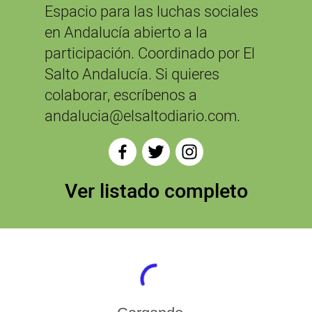
Espacio para las luchas sociales
en Andalucía abierto a la
participación. Coordinado por El
Salto Andalucía. Si quieres
colaborar, escríbenos a
andalucia@elsaltodiario.com.
Ver listado completo