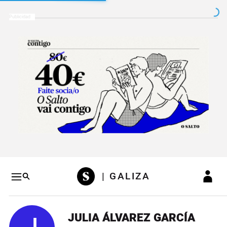
Salto a contenido
Salto a navegación
Conteni
| GALIZA
JULIA ÁLVAREZ GARCÍA