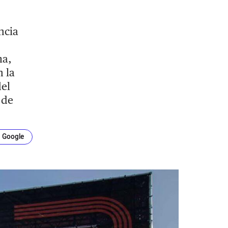
ncia
ma,
 la
del
 de
n Google