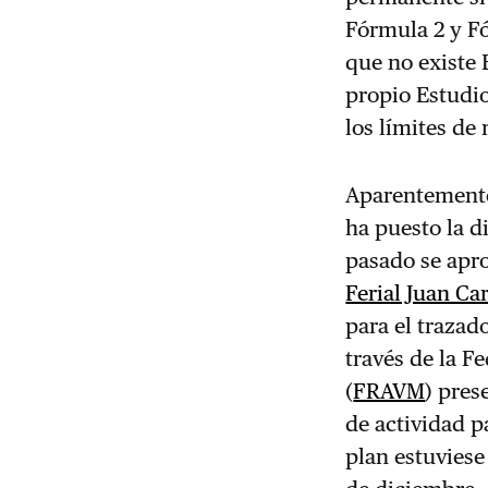
Fórmula 2 y Fó
que no existe 
propio Estudio
los límites de
Aparentemente 
ha puesto
la d
pasado se apro
Ferial Juan Ca
para el trazad
través de la F
(
FRAVM
) pre
de actividad p
plan estuviese