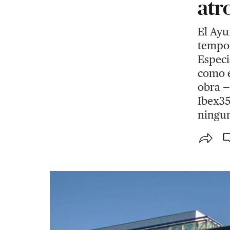
atr
El Ayu
tempor
Especi
como e
obra —
Ibex35
ningun