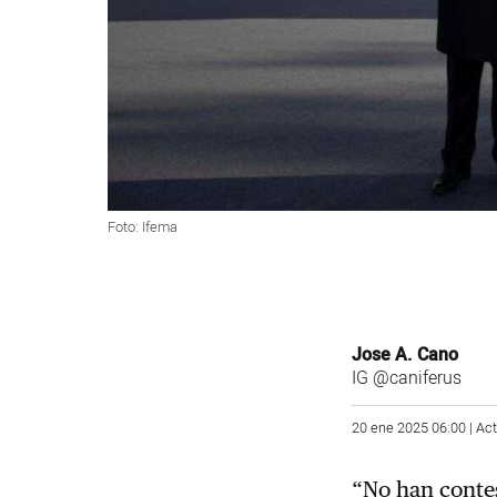
Foto: Ifema
Jose A. Cano
IG
@caniferus
20 ene 2025 06:00 | Ac
“No han contes