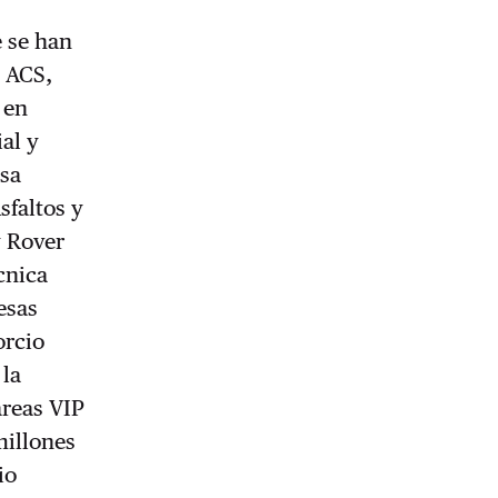
 se han
e ACS,
 en
ial y
esa
sfaltos y
y Rover
cnica
esas
orcio
 la
áreas VIP
millones
io