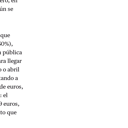
ero, en
gún se
 que
60%),
n pública
ra llegar
 o abril
tando a
 de euros,
 el
9 euros,
ato que