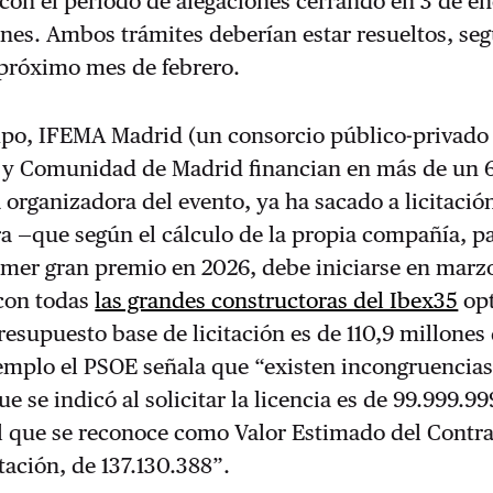
con el periodo de alegaciones cerrando en 3 de en
nes. Ambos trámites deberían estar resueltos, se
 próximo mes de febrero.
po, IFEMA Madrid (un consorcio público-privado
y Comunidad de Madrid financian en más de un 
rganizadora del evento, ya ha sacado a licitació
ra —que según el cálculo de la propia compañía, pa
imer gran premio en 2026, debe iniciarse en marzo
 con todas
las grandes constructoras del Ibex35
op
resupuesto base de licitación es de 110,9 millones
mplo el PSOE señala que “existen incongruencias:
e se indicó al solicitar la licencia es de 99.999.99
al que se reconoce como Valor Estimado del Contr
itación, de 137.130.388”.