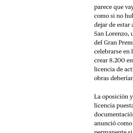
parece que va
como si no hu
dejar de estar
San Lorenzo, u
del Gran Prem
celebrarse en 
crear 8.200 em
licencia de ac
obras deberían
La oposición y
licencia puest
documentación
anunció como 
permanente si