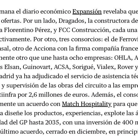
mana el diario económico
Expansión
revelaba que
 ofertas. Por un lado, Dragados, la constructora d
a Florentino Pérez, y FCC Construcción, cada una
ctivamente. Por otro, tres consorcios: el de Ferrov
sal, otro de Acciona con la firma compañía franc
lmente otro que une hasta ocho empresas: OHLA, A
 Elsan, Guinovart, ACSA, Sorigué, Vialex, Rover 
drid ya ha adjudicado el servicio de asistencia té
l y supervisión de las obras del circuito a las empr
infra por 2,6 millones de euros. Además, el cons
emente un acuerdo con
Match Hospitality
para que
 diseñe los productos, experiencias, explote las 
dad del GP hasta 2035, con una inversión de 400 
 último acuerdo, cerrado en diciembre, en princip