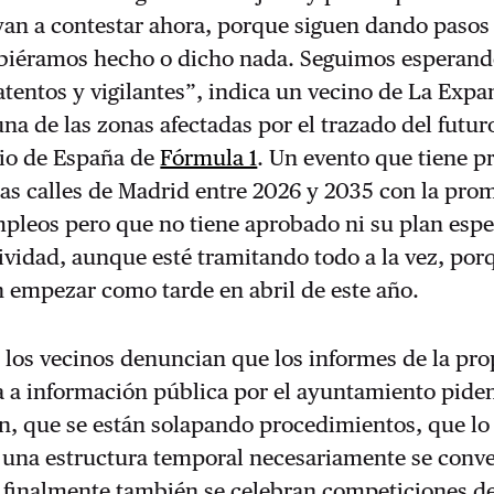
yan a contestar ahora, porque siguen dando pasos
biéramos hecho o dicho nada. Seguimos esperand
 atentos y vigilantes”, indica un vecino de La Exp
na de las zonas afectadas por el trazado del futur
io de España de
Fórmula 1
. Un evento que tiene p
las calles de Madrid entre 2026 y 2035 con la pro
pleos pero que no tiene aprobado ni su plan espec
tividad, aunque esté tramitando todo a la vez, por
 empezar como tarde en abril de este año.
 los vecinos denuncian que los informes de la pro
a a información pública por el ayuntamiento pide
, que se están solapando procedimientos, que lo
una estructura temporal necesariamente se conve
 finalmente también se celebran competiciones d