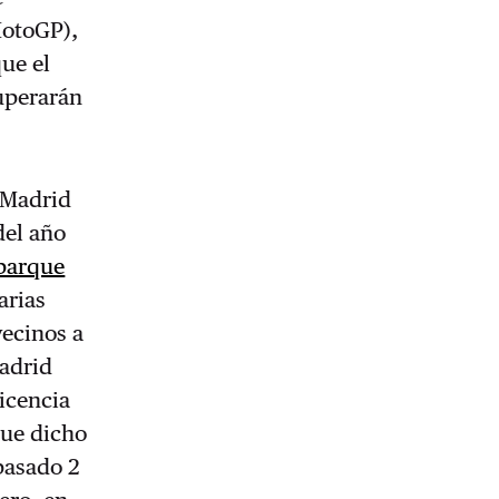
MotoGP),
ue el
uperarán
e Madrid
del año
 parque
arias
vecinos a
Madrid
licencia
que dicho
 pasado 2