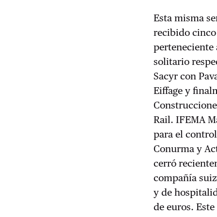
Esta misma se
recibido cinco
perteneciente 
solitario respe
Sacyr con Pava
Eiffage y fina
Construcciones
Rail. IFEMA Ma
para el contro
Conurma y Acti
cerró recient
compañía suiza
y de hospitali
de euros. Este