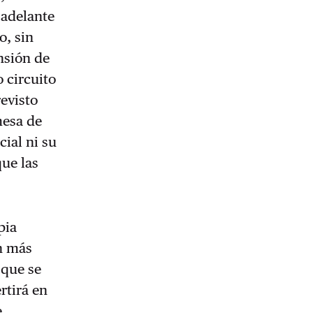
 adelante
o, sin
ansión de
o circuito
revisto
mesa de
ial ni su
que las
pia
n más
 que se
rtirá en
e