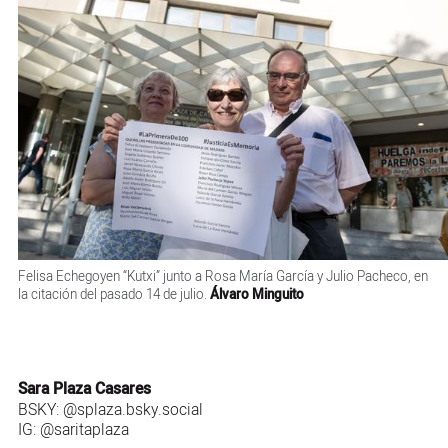
Felisa Echegoyen “Kutxi” junto a Rosa María García y Julio Pacheco, en
la citación del pasado 14 de julio.
Álvaro Minguito
Sara Plaza Casares
BSKY:
@splaza.bsky.social
IG:
@saritaplaza