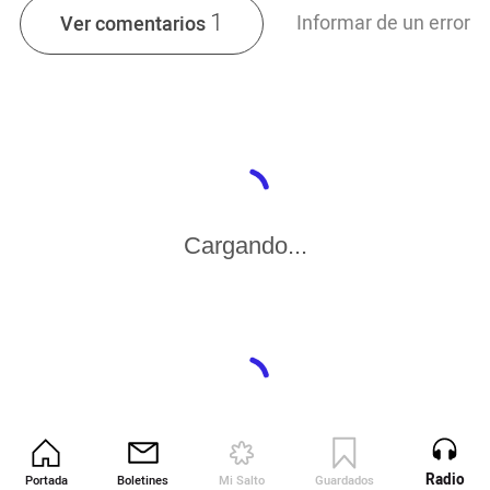
1
Informar de un error
Ver comentarios
Cargando...
Cargando...
Radio
Portada
Boletines
Mi Salto
Guardados
Revista