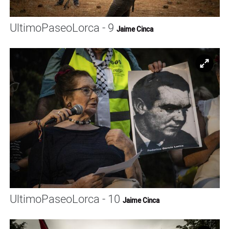
UltimoPaseoLorca - 9
Jaime Cinca
Ampl
UltimoPaseoLorca - 10
Jaime Cinca