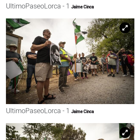
UltimoPaseoLorca - 1
Jaime Cinca
Ampl
UltimoPaseoLorca - 1
Jaime Cinca