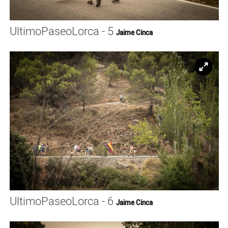
UltimoPaseoLorca - 5
Jaime Cinca
Ampl
UltimoPaseoLorca - 6
Jaime Cinca