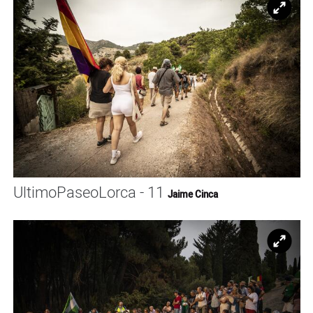
Ampl
UltimoPaseoLorca - 11
Jaime Cinca
Ampl