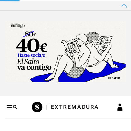
Salto a contenido
Salto a navegación
Conteni
| EXTREMADURA