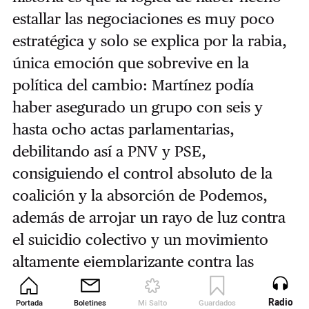
estallar las negociaciones es muy poco
estratégica y solo se explica por la rabia,
única emoción que sobrevive en la
política del cambio: Martínez podía
haber asegurado un grupo con seis y
hasta ocho actas parlamentarias,
debilitando así a PNV y PSE,
consiguiendo el control absoluto de la
coalición y la absorción de Podemos,
además de arrojar un rayo de luz contra
el suicidio colectivo y un movimiento
altamente ejemplarizante contra las
luchas cainitas de Madrid. También un
Radio
espacio desde el que impugnar la Gran
Portada
Boletines
Mi Salto
Guardados
Revista