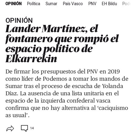
OPINIÓN
Política
Sumar
País Vasco
PNV
EH Bildu
Podemo
OPINIÓN
Lander Martínez, el
fontanero que rompió el
espacio político de
Elkarrekin
De firmar los presupuestos del PNV en 2019
como líder de Podemos a tomar los mandos de
Sumar tras el proceso de escucha de Yolanda
Díaz. La ausencia de una lista unitaria en el
espacio de la izquierda confederal vasca
confirma que no hay alternativa al ‘caciquismo
as usual’.
14