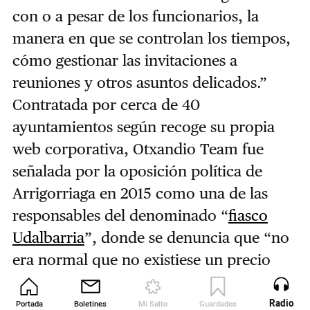
con o a pesar de los funcionarios, la
manera en que se controlan los tiempos,
cómo gestionar las invitaciones a
reuniones y otros asuntos delicados.”
Contratada por cerca de 40
ayuntamientos según recoge su propia
web corporativa, Otxandio Team fue
señalada por la oposición política de
Arrigorriaga en 2015 como una de las
responsables del denominado “
fiasco
Udalbarria
”, donde se denuncia que “no
era normal que no existiese un precio
fijado en el pliego, que se adjudicase por
la mitad de lo que se había valorado la
Radio
Portada
Boletines
Mi Salto
Guardados
Revista