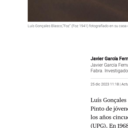
Luís Gonçales Blasco,”Foz” (Foz 1941) fotografíado en su casa d
Javier García Fe
Javier García Fer
Fabra. Investigado
25 dic 2023 11:18 | Act
Luís Gonçales 
Pinto de jóven
los años cincu
(UPG). En 1968