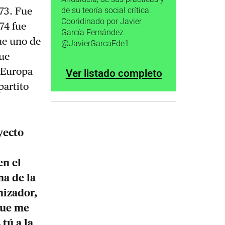
de su teoría social crítica.
973. Fue
Cooridinado por Javier
74 fue
García Fernández
fue uno de
@JavierGarcaFde1
que
n Europa
Ver listado completo
partito
yecto
s
en el
ma de la
nizador,
que me
tú a la