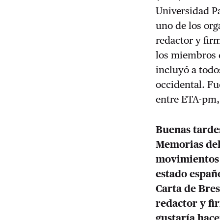
Universidad Pa
uno de los org
redactor y fir
los miembros d
incluyó a todo
occidental. Fu
entre ETA-pm, 
Buenas tardes
Memorias del 
movimientos a
estado españo
Carta de Bres
redactor y f
gustaría hace