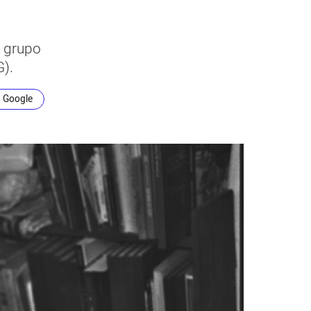
l grupo
).
n Google