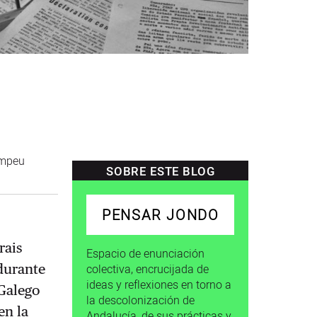
ompeu
SOBRE ESTE BLOG
PENSAR JONDO
rais
Espacio de enunciación
 durante
colectiva, encrucijada de
ideas y reflexiones en torno a
 Galego
la descolonización de
en la
Andalucía, de sus prácticas y