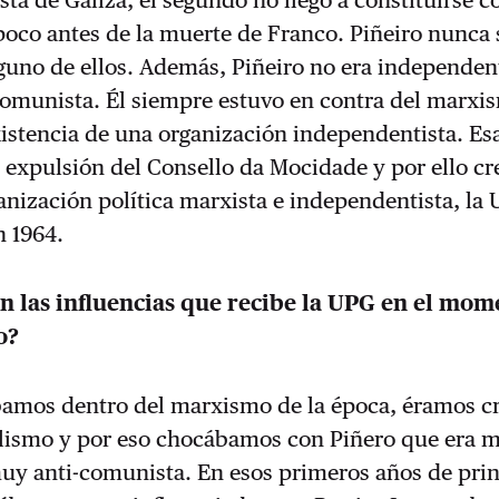
ista de Galiza, el segundo no llegó a constituirse 
poco antes de la muerte de Franco. Piñeiro nunca 
guno de ellos. Además, Piñeiro no era independent
comunista. Él siempre estuvo en contra del marxi
xistencia de una organización independentista. Es
a expulsión del Consello da Mocidade y por ello c
nización política marxista e independentista, la
n 1964.
n las influencias que recibe la UPG en el mom
o?
bamos dentro del marxismo de la época, éramos cr
alismo y por eso chocábamos con Piñero que era 
uy anti-comunista. En esos primeros años de prin