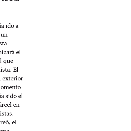
a ido a
 un
sta
nizará el
l que
ista. El
 exterior
 momento
a sido el
árcel en
istas.
reó, el