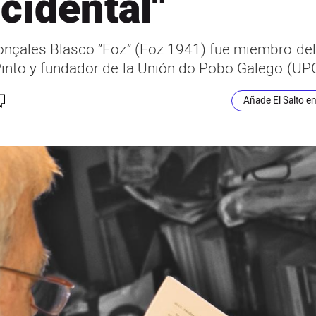
cidental"
onçales Blasco ”Foz” (Foz 1941) fue miembro de
Pinto y fundador de la Unión do Pobo Galego (UPG
Añade El Salto e