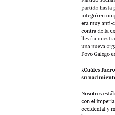
Partido Social
partido hasta 
integró en nin
era muy anti-
contra de la e
llevó a nuestr
una nueva orga
Povo Galego e
¿Cuáles fuero
su nacimient
Nosotros está
con el imperi
occidental y m