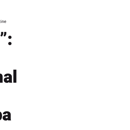
ine
”:
nal
pa