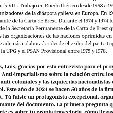
rís VIII. Trabajó en Ruedo Ibérico desde 1968 a 1
anizadores de la diáspora gallega en Europa. En 19
mante de la Carta de Brest. Durante el 1974 y 1974 
e la Secretaría Permanente de la Carta de Brest 
s las organizaciones de las naciones oprimidas e
e además colaborador desde el exilio del pacto tri
la UPG y el PSAN-Provisional entre 1975 y 1978.
, Luis, gracias por esta entrevista para el pro
Anti-imperialismo sobre la relación entre lo
nti-coloniales y las izquierdas nacionalistas 
l. Este año de 2024 se hacen 50 años de la fir
t. Tú fuiste un protagonista excepcional, orga
irmante del documento. La primera pregunta 
rte es sobre tu propia trayectoria, cómo llegas 