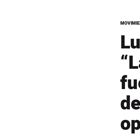
MOVIMIE
Lu
“L
fu
de
op