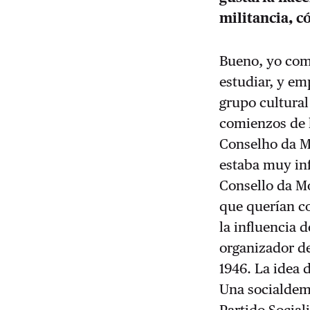
militancia, c
Bueno, yo comi
estudiar, y em
grupo cultural
comienzos de l
Conselho da Mo
estaba muy inf
Consello da Mo
que querían c
la influencia 
organizador de
1946. La idea d
Una socialdemó