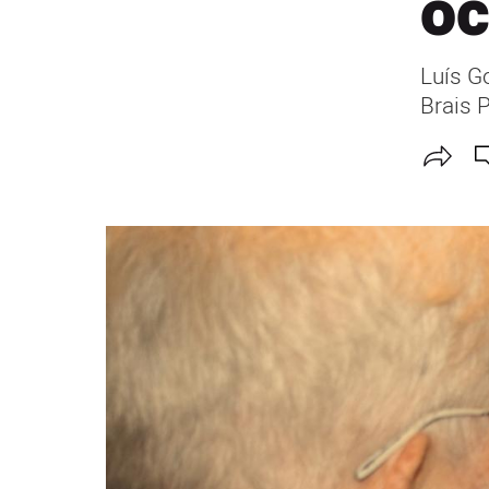
oc
Luís G
Brais 