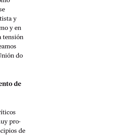
como
se
ista y
smo y en
a tensión
reamos
 Unión do
ento de
íticos
muy pro-
cipios de