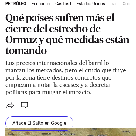
PETRÓLEO
Economía
Gas fósil
Estados Unidos
Irán
Corea d
Qué países sufren más el
cierre del estrecho de
Ormuz y qué medidas están
tomando
Los precios internacionales del barril lo
marcan los mercados, pero el crudo que fluye
por la zona tiene destinos concretos que
empiezan a notar la escasez y a decretar
políticas para mitigar el impacto.
Añade El Salto en Google