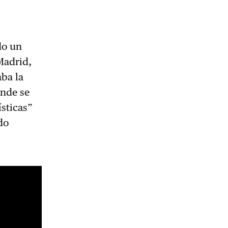
do un
Madrid,
ba la
onde se
ísticas”
do