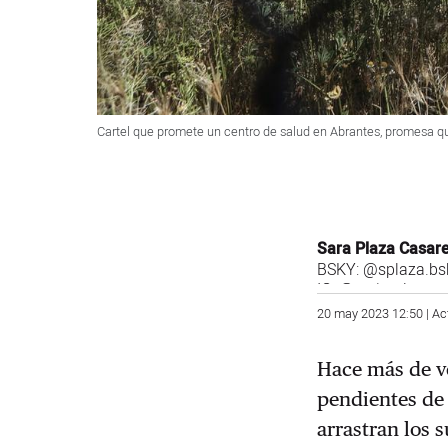
Cartel que promete un centro de salud en Abrantes, promesa 
Sara Plaza Casar
BSKY:
@splaza.bsk
IG:
@saritaplaza
20 may 2023 12:50 | Ac
Hace más de ve
pendientes de
arrastran los