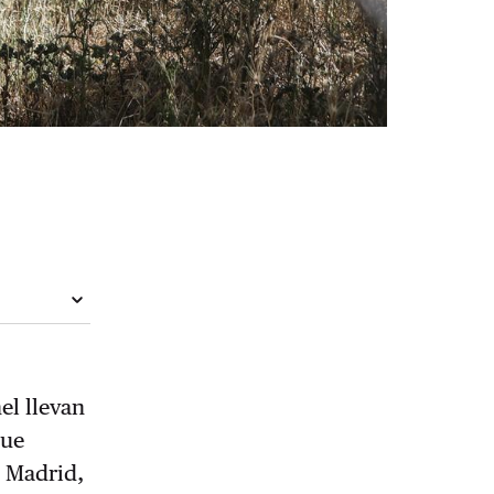
el llevan
que
e Madrid,