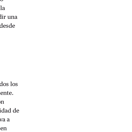
la
dir una
 desde
dos los
dente.
ón
nidad de
va a
 en