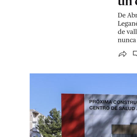
un 
De Abr
Legané
de val
nunca 