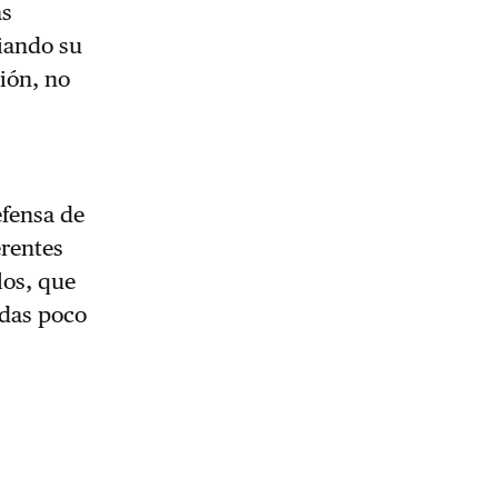
as
iando su
ión, no
efensa de
erentes
los, que
adas poco