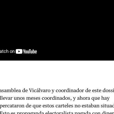
 asamblea de Vicálvaro y coordinador de este dossi
 llevar unos meses coordinados, y ahora que hay
 percataron de que estos carteles no estaban situa
 “Esto es propaganda electoralista pagada con dine