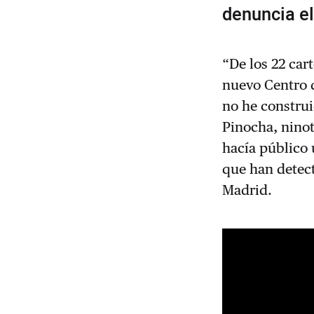
denuncia e
“De los 22 car
nuevo Centro d
no he constru
Pinocha, ninot
hacía público 
que han detect
Madrid.