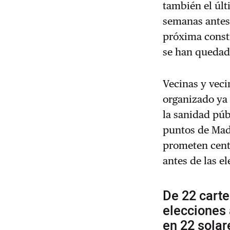
también el últ
semanas antes 
próxima constr
se han quedad
Vecinas y veci
organizado ya
la sanidad púb
puntos de Madr
prometen cent
antes de las e
De 22 carte
elecciones
en 22 solar