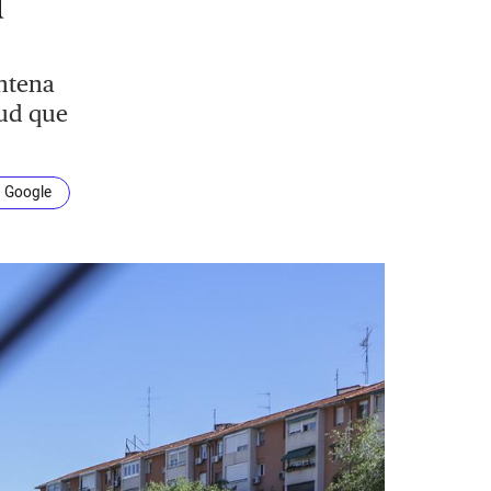
d
intena
lud que
n Google