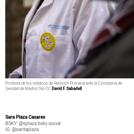
Protesta de los médicos de Atención Primaria ante la Consejería de
Sanidad de Madrid. No CC
David F. Sabadell
Sara Plaza Casares
BSKY:
@splaza.bsky.social
IG:
@saritaplaza