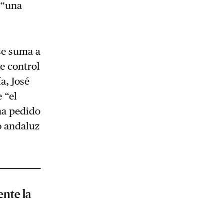
 “una
se suma a
de control
a, José
 “el
ha pedido
o andaluz
ente la