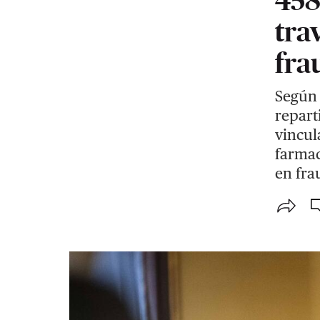
tra
fra
Según 
repart
vincul
farmac
en fra