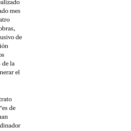
ealizado
sado mes
atro
obras,
busivo de
ción
os
 de la
nerar el
trato
“es de
 han
rdinador