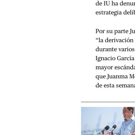
de IU ha denun
estrategia del
Por su parte J
“la derivación
durante varios
Ignacio García
mayor escánda
que Juanma Mo
de esta seman