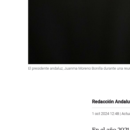
El presidente andaluz, Juanma Moreno Bonilla durante una reu
Redacción Andalu
1 oct 2024 12:48 | Actu
En el año 2021