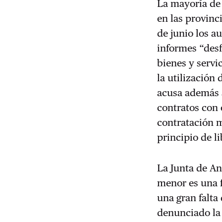
La mayoría de 
en las provinc
de junio los a
informes “desf
bienes y servi
la utilización
acusa además a
contratos con 
contratación m
principio de l
La Junta de An
menor es una f
una gran falta
denunciado la