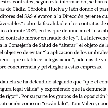
estos contratos, según esta información, se han r
ias de Cádiz, Córdoba, Huelva y Jaén donde el pa
uditores del SAS elevaron a la Dirección gerente cu
avorables” sobre la fiscalidad en los contratos de 
cios durante 2021, en los que denuncian el “uso a
 del contrato menor en fraude de ley”. La Interven
 la Consejería de Salud de “alterar” el objeto de l
el objetivo de evitar “la aplicación de los umbrales
enor que establece la legislación”, además de vul
ibre concurrencia y privilegiar a estas empresas.
dalucía se ha defendido alegando que “que el con
igura legal válida” y exponiendo que la denuncia 
 de rigor”. Por su parte los grupos de la oposición
 situación como un “escándalo”, Toni Valero, coo