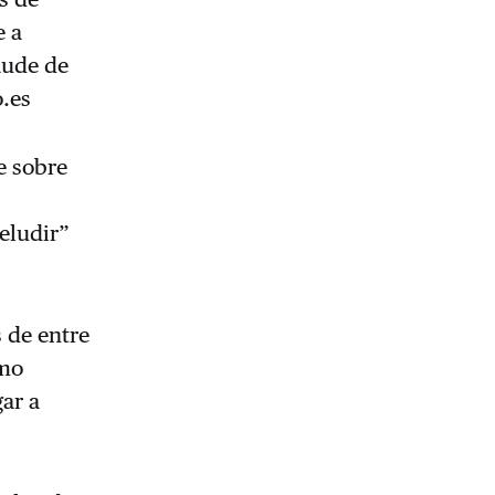
e a
aude de
o.es
e sobre
“eludir”
 de entre
omo
gar a