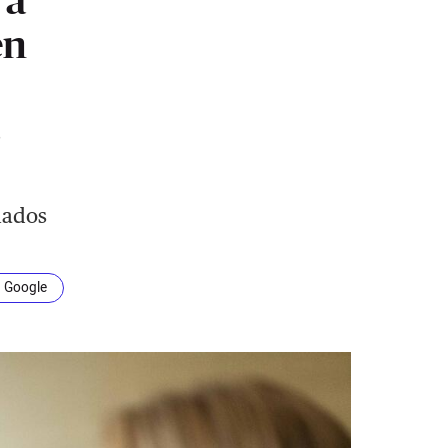
en
S
nados
n Google