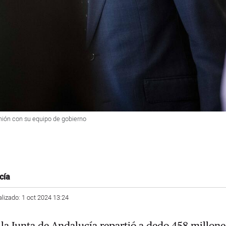
nión con su equipo de gobierno
cía
alizado: 1 oct 2024 13:24
 la Junta de Andalucía repartió a dedo 458 millone