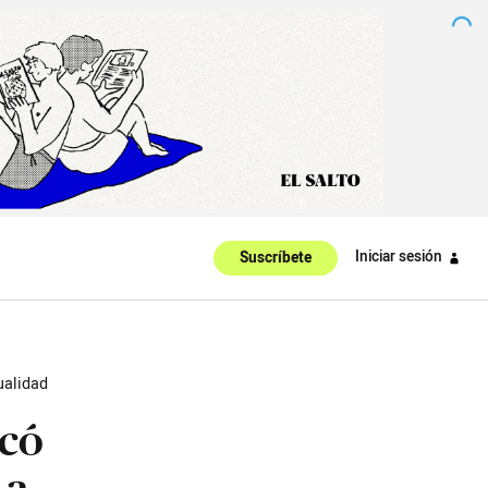
Iniciar sesión
Suscríbete
ualidad
icó
 a