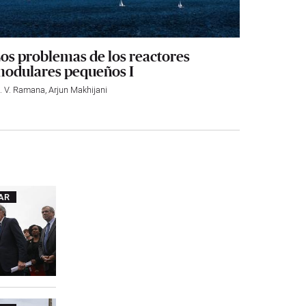
os problemas de los reactores
odulares pequeños I
. V. Ramana
,
Arjun Makhijani
AR