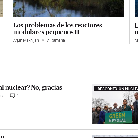
Los problemas de los reactores
L
modulares pequeños II
m
Arjun Makhijani
,
M. V. Ramana
M
 nuclear? No, gracias
DESCONEXIÓN NUCLE
ana
1