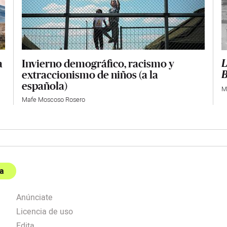
Invierno demográfico, racismo y
a
L
extraccionismo de niños (a la
B
española)
M
Mafe Moscoso Rosero
a
Anúnciate
Licencia de uso
Edita