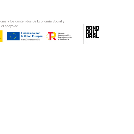
ocias y los contenidos de Economía Social y
 el apoyo de
/
El Salto Radio
Abecedario Latinoamericano
Recomendado
📅︎
OTROS PODCAST