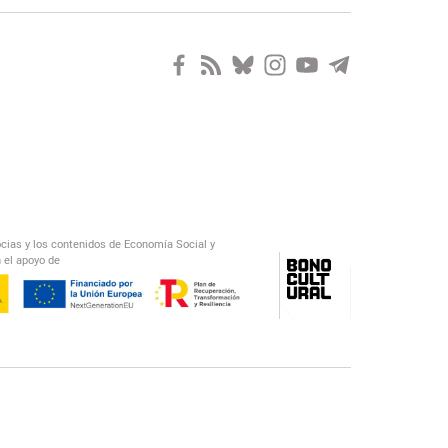
ocias y los contenidos de Economía Social y
 el apoyo de
/
El Salto Radio
Abecedario Latinoamericano
Recomendado
📅︎
OTROS PODCAST