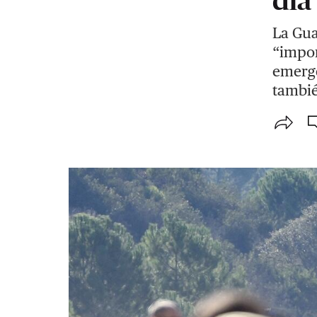
La Gua
“impor
emerge
tambié