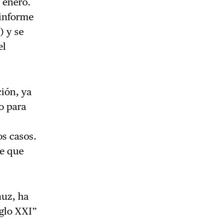
e enero.
 informe
) y se
el
ción, ya
o para
os casos.
de que
muz, ha
iglo XXI”