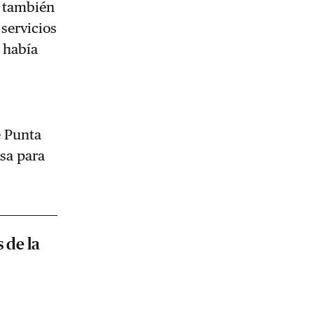
l también
 servicios
 había
e Punta
usa para
 de la