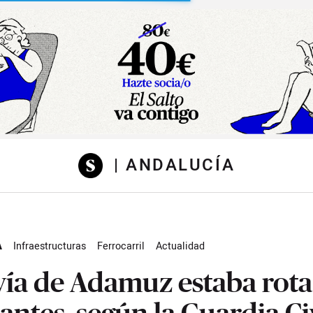
sibilidad
| ANDALUCÍA
A
Infraestructuras
Ferrocarril
Actualidad
vía de Adamuz estaba rota
 antes, según la Guardia Ci