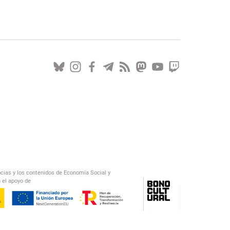
ocias y los contenidos de Economía Social y
 el apoyo de