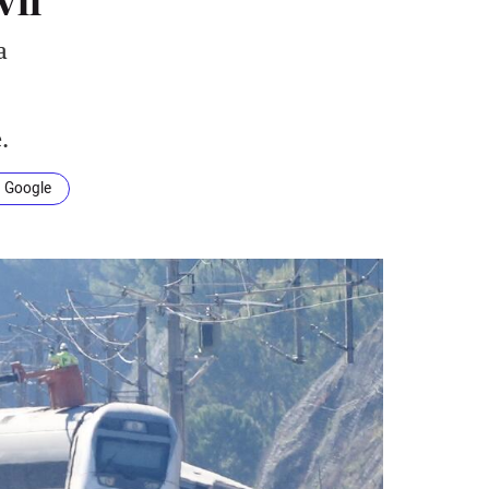
a
.
n Google