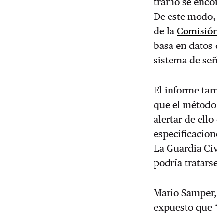
tramo se encon
De este modo, 
de la
Comisión
basa en datos 
sistema de seña
El informe tam
que el método
alertar de ell
especificacion
La Guardia Civ
podría tratars
Mario Samper,
expuesto que “