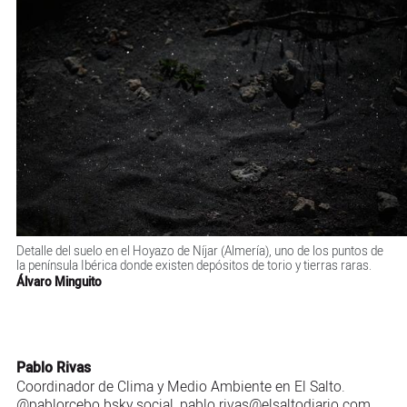
Detalle del suelo en el Hoyazo de Níjar (Almería), uno de los puntos de
la península Ibérica donde existen depósitos de torio y tierras raras.
Álvaro Minguito
Pablo Rivas
Coordinador de Clima y Medio Ambiente en El Salto.
@pablorcebo.bsky.social
, pablo.rivas@elsaltodiario.com