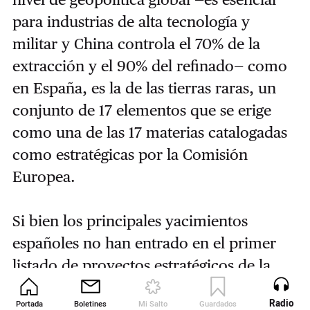
para industrias de alta tecnología y
militar y China controla el 70% de la
extracción y el 90% del refinado— como
en España, es la de las tierras raras, un
conjunto de 17 elementos que se erige
como una de las 17 materias catalogadas
como estratégicas por la Comisión
Europea.
Si bien los principales yacimientos
españoles no han entrado en el primer
listado de proyectos estratégicos de la
UE, el mayor, llamado
Matamulas
, entre
Radio
Portada
Boletines
Mi Salto
Guardados
Revista
los términos de Torre de Juan Abad y