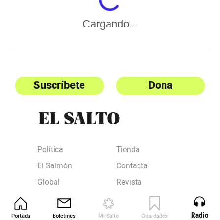
Cargando...
Suscríbete
Dona
Política
Tienda
El Salmón
Contacta
Global
Revista
Radical
Anúnciate
El Salto TV
Privacidad
Radio
Portada
Boletines
Mi Salto
Guardados
Revista