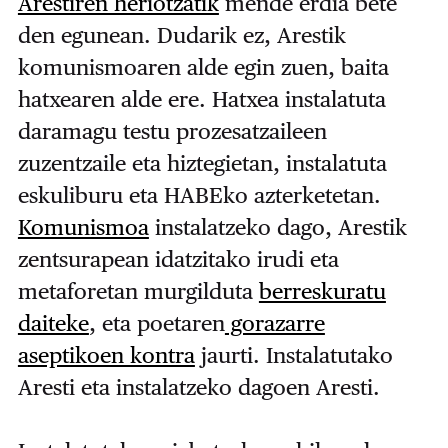
Arestiren heriotzatik
mende erdia bete
den egunean. Dudarik ez, Arestik
komunismoaren alde egin zuen, baita
hatxearen alde ere. Hatxea instalatuta
daramagu testu prozesatzaileen
zuzentzaile eta hiztegietan, instalatuta
eskuliburu eta HABEko azterketetan.
Komunismoa
instalatzeko dago, Arestik
zentsurapean idatzitako irudi eta
metaforetan murgilduta
berreskuratu
daiteke
, eta poetaren
gorazarre
aseptikoen kontra
jaurti. Instalatutako
Aresti eta instalatzeko dagoen Aresti.