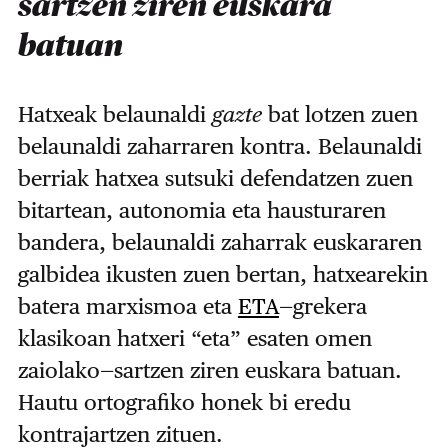
sartzen ziren euskara
batuan
Hatxeak belaunaldi
gazte
bat lotzen zuen
belaunaldi zaharraren kontra. Belaunaldi
berriak hatxea sutsuki defendatzen zuen
bitartean, autonomia eta hausturaren
bandera, belaunaldi zaharrak euskararen
galbidea ikusten zuen bertan, hatxearekin
batera marxismoa eta
ETA
—grekera
klasikoan hatxeri “eta” esaten omen
zaiolako—sartzen ziren euskara batuan.
Hautu ortografiko honek bi eredu
kontrajartzen zituen.