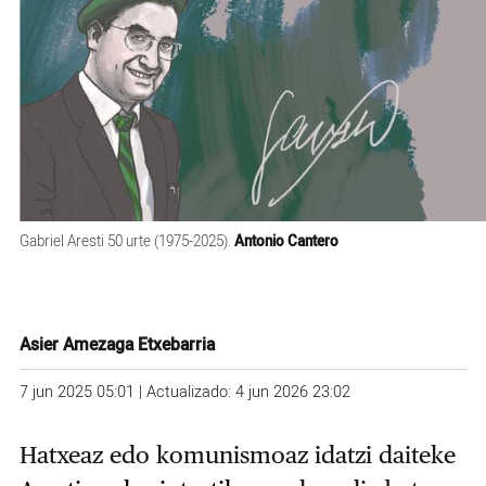
Gabriel Aresti 50 urte (1975-2025).
Antonio Cantero
Asier Amezaga Etxebarria
7 jun 2025 05:01 | Actualizado: 4 jun 2026 23:02
Hatxeaz edo komunismoaz idatzi daiteke