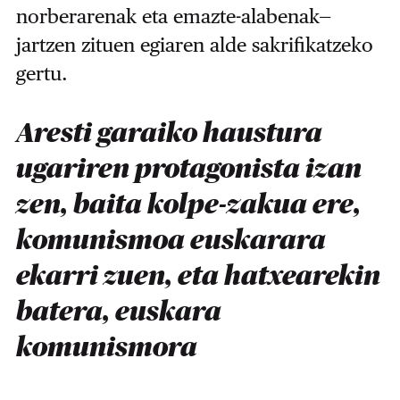
norberarenak eta emazte-alabenak—
jartzen zituen egiaren alde sakrifikatzeko
gertu.
Aresti garaiko haustura
ugariren protagonista izan
zen, baita kolpe-zakua ere,
komunismoa euskarara
ekarri zuen, eta hatxearekin
batera, euskara
komunismora