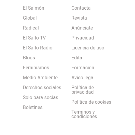
El Salmón
Contacta
Global
Revista
Radical
Anúnciate
El Salto TV
Privacidad
El Salto Radio
Licencia de uso
Blogs
Edita
Feminismos
Formación
Medio Ambiente
Aviso legal
Derechos sociales
Política de
privacidad
Solo para socias
Política de cookies
Boletines
Terminos y
condiciones