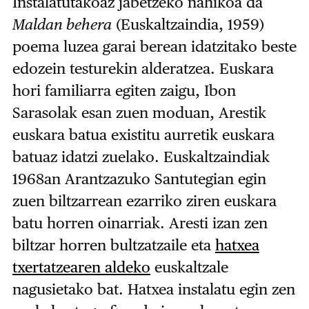
Instalatutakoaz jabetzeko nahikoa da
Maldan behera
(Euskaltzaindia, 1959)
poema luzea garai berean idatzitako beste
edozein testurekin alderatzea. Euskara
hori familiarra egiten zaigu, Ibon
Sarasolak esan zuen moduan, Arestik
euskara batua existitu aurretik euskara
batuaz idatzi zuelako. Euskaltzaindiak
1968an Arantzazuko Santutegian egin
zuen biltzarrean ezarriko ziren euskara
batu horren oinarriak. Aresti izan zen
biltzar horren bultzatzaile eta
hatxea
txertatzearen aldeko
euskaltzale
nagusietako bat. Hatxea instalatu egin zen