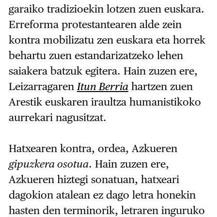
garaiko tradizioekin lotzen zuen euskara.
Erreforma protestantearen alde zein
kontra mobilizatu zen euskara eta horrek
behartu zuen estandarizatzeko lehen
saiakera batzuk egitera. Hain zuzen ere,
Leizarragaren
Itun Berria
hartzen zuen
Arestik euskaren iraultza humanistikoko
aurrekari nagusitzat.
Hatxearen kontra, ordea, Azkueren
gipuzkera osotua
. Hain zuzen ere,
Azkueren hiztegi sonatuan, hatxeari
dagokion atalean ez dago letra honekin
hasten den terminorik, letraren inguruko