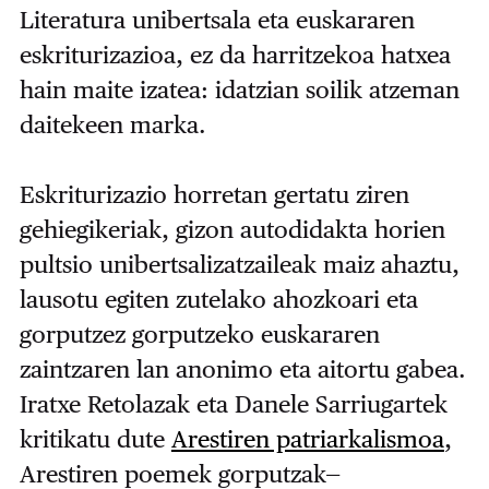
Literatura unibertsala eta euskararen
eskriturizazioa, ez da harritzekoa hatxea
hain maite izatea: idatzian soilik atzeman
daitekeen marka.
Eskriturizazio horretan gertatu ziren
gehiegikeriak, gizon autodidakta horien
pultsio unibertsalizatzaileak maiz ahaztu,
lausotu egiten zutelako ahozkoari eta
gorputzez gorputzeko euskararen
zaintzaren lan anonimo eta aitortu gabea.
Iratxe Retolazak eta Danele Sarriugartek
kritikatu dute
Arestiren patriarkalismoa
,
Arestiren poemek gorputzak—