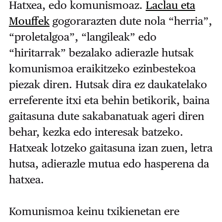
Hatxea, edo komunismoaz.
Laclau eta
Mouffek
gogorarazten dute nola “herria”,
“proletalgoa”, “langileak” edo
“hiritarrak” bezalako adierazle hutsak
komunismoa eraikitzeko ezinbestekoa
piezak diren. Hutsak dira ez daukatelako
erreferente itxi eta behin betikorik, baina
gaitasuna dute sakabanatuak ageri diren
behar, kezka edo interesak batzeko.
Hatxeak lotzeko gaitasuna izan zuen, letra
hutsa, adierazle mutua edo hasperena da
hatxea.
Komunismoa keinu txikienetan ere