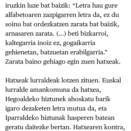
iruzkin luze bat baizik: “Letra hau gure
alfabetoaren zazpigarren letra da, ez du
soinu bat ordezkatzen zarata bat baizik,
arnasaren zarata. (…) beti bizkarroi,
kaltegarria inoiz ez, gogaikarria
gehienetan, batzuetan erabilgarria.”
Zarata baino gehiago egin zuen hatxeak.
Hatxeak lurraldeak lotzen zituen. Euskal
lurralde amankomuna da hatxea,
Hegoaldeko hiztunek ahoskatu barik
igaro dezaketen letra mutua da, eta
Iparraldeko hiztunak hasperen batean
geratu daitezke bertan. Hatxearen kontra,