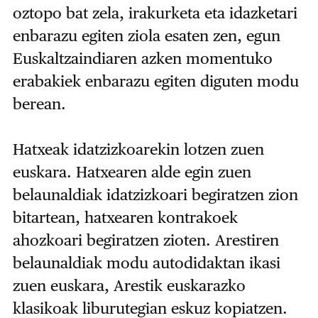
oztopo bat zela, irakurketa eta idazketari
enbarazu egiten ziola esaten zen, egun
Euskaltzaindiaren azken momentuko
erabakiek enbarazu egiten diguten modu
berean.
Hatxeak idatzizkoarekin lotzen zuen
euskara. Hatxearen alde egin zuen
belaunaldiak idatzizkoari begiratzen zion
bitartean, hatxearen kontrakoek
ahozkoari begiratzen zioten. Arestiren
belaunaldiak modu autodidaktan ikasi
zuen euskara, Arestik euskarazko
klasikoak liburutegian eskuz kopiatzen.