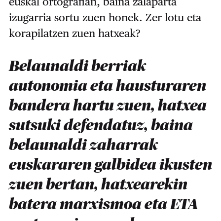
euskal ortografian, baina zalaparta
izugarria sortu zuen honek. Zer lotu eta
korapilatzen zuen hatxeak?
Belaunaldi berriak
autonomia eta hausturaren
bandera hartu zuen, hatxea
sutsuki defendatuz, baina
belaunaldi zaharrak
euskararen galbidea ikusten
zuen bertan, hatxearekin
batera marxismoa eta ETA