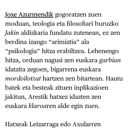
Joxe Azurmendik
gogoratzen zuen
moduan, teologia eta filosofiari buruzko
Jakin
aldizkaria fundatu zutenean, ez zen
berdina izango “arimiztia” ala
“psikologia” hitza erabiltzea. Lehenengo
hitza, orduan nagusi zen euskara
garbian
idatzita zegoen, bigarrena euskara
mordoilotzat
hartzen zen bitartean. Hautu
batek eta besteak zituen inplikazioen
jakitun, Arestik hatxez idazten zen
euskara
klaroa
ren alde egin zuen.
Hatxeak Leizarraga edo Axularren