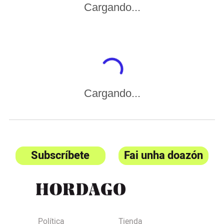
Cargando...
Cargando...
Subscríbete
Fai unha doazón
Política
Tienda