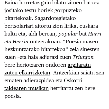
Baina horretaz gain bilatu zituen hatxez
jositako testu horiek gorpuzteko
bitartekoak. Sagardotegietako
bertsolariari aitortu zion lirika, euskara
kultu eta, aldi berean,
popular
bat
Harri
eta Herrin
ontzerakoan. “Poesia masen
hezkuntzarako bitartekoa” zela sinesten
zuen –eta hala adierazi zuen
Triunfon
bere heriotzaren ondoren
argitaratu
zuten elkarrizketan
. Antzerkian saiatu zen
ematen adierazpidea eta
Oskorri
taldearen musikan
herritartu zen bere
poesia.