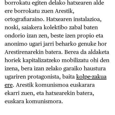
borrokatu egiten delako hatxearen alde
ere borrokatu zuen Arestik,
ortografiaraino. Hatxearen instalazioa,
noski, saiakera kolektibo zabal baten
ondorio izan zen, beste izen propio eta
anonimo ugari jarri beharko genuke hor
Arestirenarekin batera. Berea da aldaketa
horiek kapitalizatzeko mobilizatu ohi den
izena, bera izan zelako garaiko haustura
ugariren protagonista, baita
kolpe-zakua
ere
. Arestik komunismoa euskarara
ekarri zuen, eta hatxearekin batera,
euskara komunismora.