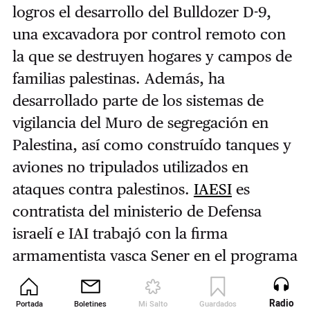
logros el desarrollo del Bulldozer D-9,
una excavadora por control remoto con
la que se destruyen hogares y campos de
familias palestinas.
Además, ha
desarrollado parte de los sistemas de
vigilancia del Muro de segregación en
Palestina, así como construído tanques y
aviones no tripulados utilizados en
ataques contra palestinos.
IAESI
es
contratista del ministerio de Defensa
israelí e IAI trabajó con la firma
armamentista vasca Sener en el programa
europeo aeronáutico denominado
Vulcan
.
Radio
Portada
Boletines
Mi Salto
Guardados
Revista