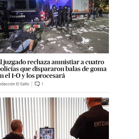
l juzgado rechaza amnistiar a cuatro
olicías que dispararon balas de goma
n el 1-O y los procesará
edacción El Salto
1