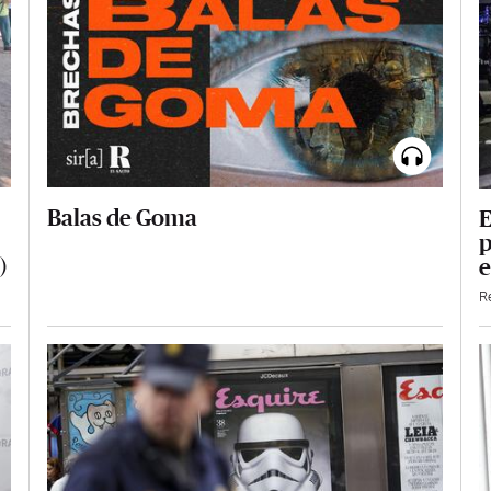
Balas de Goma
E
p
)
e
R