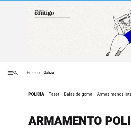
Salto a contenido
Salto a navegación
Contenidos portada
Acce
Edición:
POLICÍA
Taser
Balas de goma
Armas menos let
ARMAMENTO POLI