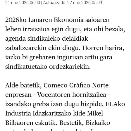
21 ene 2026 06:00 | Actualizado: 22 ene 2026 05:09
2026ko Lanaren Ekonomia saioaren
lehen irratsaioa egin dugu, eta ohi bezala,
agenda sindikaleko deialdiak
zabaltzearekin ekin diogu. Horren harira,
iazko bi grebaren inguruan aritu gara
sindikatuetako ordezkariekin.
Alde batetik, Comeco Gráfico Norte
enpresan —Vocentoren hornitzailea—
izandako greba izan dugu hizpide, ELAko
Industria Idazkaritzako kide Mikel
Bilbaoren eskutik. Bestetik, Bizkaiko