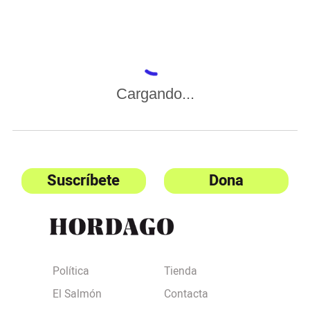
Cargando...
Suscríbete
Dona
Política
Tienda
El Salmón
Contacta