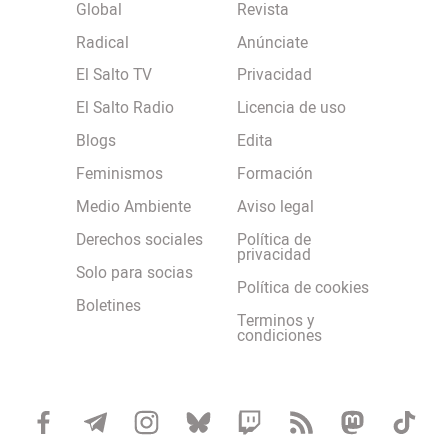
Global
Revista
Radical
Anúnciate
El Salto TV
Privacidad
El Salto Radio
Licencia de uso
Blogs
Edita
Feminismos
Formación
Medio Ambiente
Aviso legal
Derechos sociales
Política de
privacidad
Solo para socias
Política de cookies
Boletines
Terminos y
condiciones