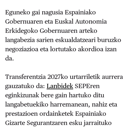
Eguneko gai nagusia Espainiako
Gobernuaren eta Euskal Autonomia
Erkidegoko Gobernuaren arteko
langabezia sarien eskualdatzeari buruzko
negoziazioa eta lortutako akordioa izan
da.
Transferentzia 2027ko urtarriletik aurrera
gauzatuko da:
Lanbidek
SEPEren
eginkizunak bere gain hartuko ditu
langabetuekiko harremanean, nahiz eta
prestazioen ordainketek Espainiako
Gizarte Segurantzaren esku jarraituko