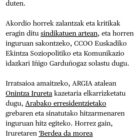
duten.
Akordio horrek zalantzak eta kritikak
eragin ditu
sindikatuen artean
, eta horren
inguruan sakontzeko, CCOO Euskadiko
Ekintza Soziopolitiko eta Komunikazio
idazkari Iñigo Garduñogaz solastu dugu.
Irratsaioa amaitzeko, ARGIA atalean
Onintza Irureta
kazetaria elkarrizketatu
dugu,
Arabako erresidentzietako
grebaren eta sinatutako hitzarmenaren
inguruan hitz egiteko. Horrez gain,
Iruretaren
'Berdea da morea