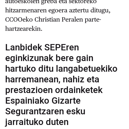
autoeskolen greba eta sektoreko
hitzarmenaren egoera aztertu ditugu,
CCOOeko Christian Peralen parte-
hartzearekin.
Lanbidek SEPEren
eginkizunak bere gain
hartuko ditu langabetuekiko
harremanean, nahiz eta
prestazioen ordainketek
Espainiako Gizarte
Segurantzaren esku
jarraituko duten