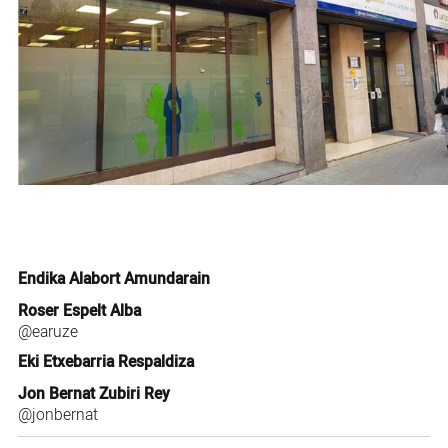
Endika Alabort Amundarain
Roser Espelt Alba
@earuze
Eki Etxebarria Respaldiza
Jon Bernat Zubiri Rey
@jonbernat