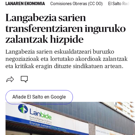
LANAREN EKONOMIA
Comisiones Obreras (CC OO)
El Salto Radio
Langabezia sarien
transferentziaren inguruko
zalantzak hizpide
Langabezia sarien eskualdatzeari buruzko
negoziazioak eta lortutako akordioak zalantzak
eta kritikak eragin dituzte sindikatuen artean.
Añade El Salto en Google