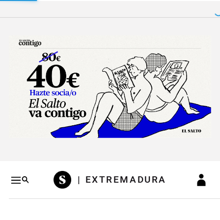
Salto a contenido
Salto a navegación
Conteni
| EXTREMADURA