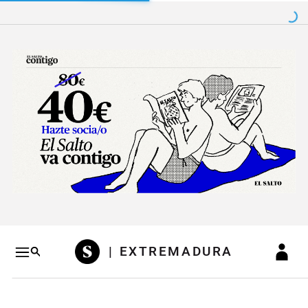
Salto a contenido
Salto a navegación
Conteni
| EXTREMADURA