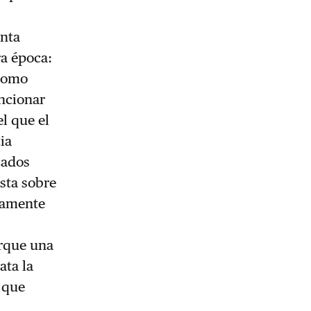
unta
ra época:
 Como
encionar
el que el
ia
cados
sta sobre
viamente
orque una
ata la
 que