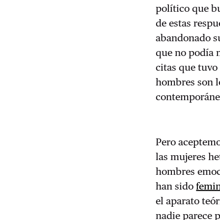
político que b
de estas respu
abandonado su
que no podía m
citas que tuvo
hombres son l
contemporáne
Pero aceptemo
las mujeres he
hombres emoci
han sido
femi
el aparato teó
nadie parece 