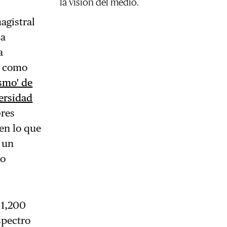
la visión del medio.
agistral
la
a
a como
smo' de
versidad
bres
en lo que
 un
no
 1,200
spectro