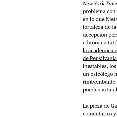
New York Time
problema con q
en lo que Nie
fortaleza-de-la
decepción pers
editora en Lit
la académica e
de Pensilvania
inestables, lo
un psicólogo 
rimbombante t
pueden articul
La pieza de Ga
comentarios y 