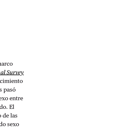
marco
al Survey
ecimiento
os pasó
exo entre
do. El
o de las
ido sexo