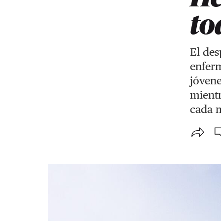
to
El des
enferm
jóvene
mientr
cada 