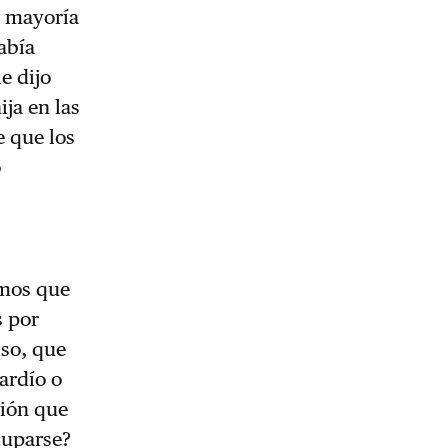
a mayoría
abía
e dijo
ija en las
e que los
o
emos que
s por
so, que
tardío o
tión que
cuparse?