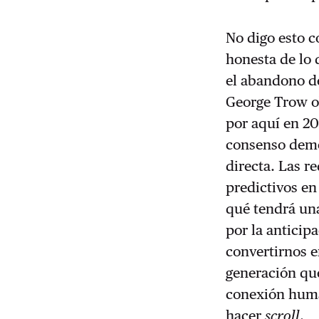
No digo esto 
honesta de lo 
el abandono d
George Trow o
por aquí en 20
consenso demog
directa. Las r
predictivos en
qué tendrá un
por la anticip
convertirnos 
generación que
conexión huma
hacer
scroll
.