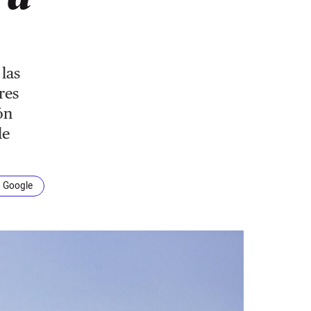
 las
res
ón
de
n Google