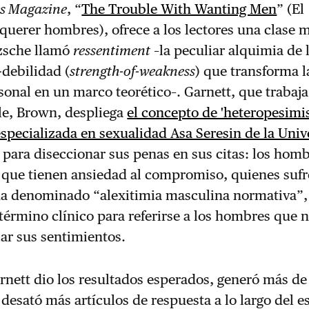
s Magazine
, “
The Trouble With Wanting Men
” (El
uerer hombres), ofrece a los lectores una clase m
tzsche llamó
ressentiment
–la peculiar alquimia de 
-debilidad (
strength-of-weakness
) que transforma l
onal en un marco teorético–. Garnett, que trabaj
tle, Brown, despliega
el concepto de 'heteropesimi
specializada en sexualidad Asa Seresin de la Uni
para diseccionar sus penas en sus citas: los hom
s que tienen ansiedad al compromiso, quienes sufr
ha denominado “alexitimia masculina normativa”,
érmino clínico para referirse a los hombres que 
ar sus sentimientos.
rnett dio los resultados esperados, generó más de
desató más artículos de respuesta a lo largo del e