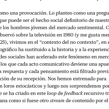
como una provocación. Lo planteo como una preg
que puede ser el hecho social definitorio de nuest
e los hombres jóvenes del mercado sentimental.
bservó sobre la televisión en 1980 (y me gusta m
25), vivimos en el “contexto del no contexto”, en 
ráfico ha sustituido a la historia y a la experienc
edes sociales han acelerado este fenómeno en mer
 los que cada acto comunicativo deviene una apue
a respuesta y cada pensamiento está filtrado pre
ación de su recepción. Nos hemos entrenado para
en loros estocásticos y luego nos sorprendemos p
 se ha criado en este
loop
de
feedback
recursivo tr
na como si fuese otro
stream
de contenido por el