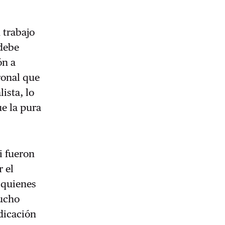
 trabajo
 debe
ón a
ronal que
ista, lo
e la pura
i fueron
r el
 quienes
mucho
ndicación