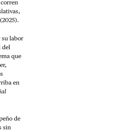
 corren
lativas,
 (2025).
r su labor
 del
tema que
er,
os
rriba en
ial
mpeño de
s sin