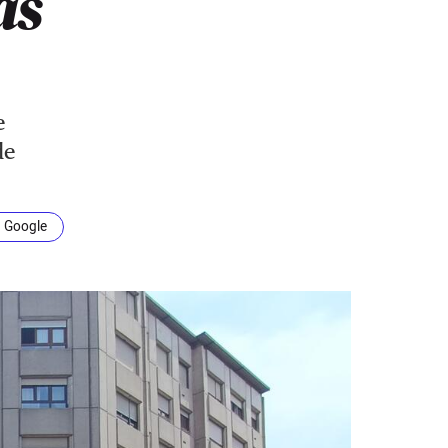
as
e
de
n Google