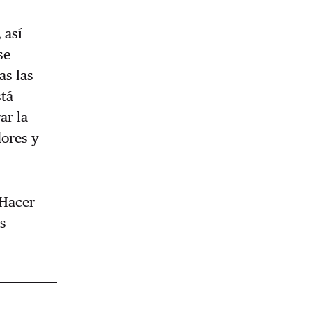
 así
se
as las
stá
ar la
dores y
 Hacer
os