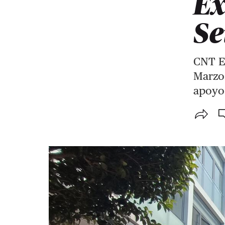
Ex
Se
CNT Ex
Marzo
apoyo 