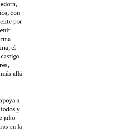
ledora,
ños, con
mente por
enir
forma
ina, el
 castigo
res,
 más allá
 apoya a
 todos y
 julio
ras en la